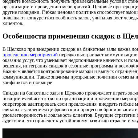
бюджете возможность получить привлекательные условия стано
организации и проведению мероприятий. Ценовые преференции
другие площадки. Гибкая ценовая политика способствует эмо
повышают конкурентоспособность залов, учитывая рост череды
клиентов.
Особенности применения скидок в Щел
В Щелково при внедрении скидок на банкетные залы важна ло
проведению мероприятий
нередко выстраивает коммуникацию 
оказания услуг, что уменьшает недопонимание клиентов и пов
решения, интеграция скидок в сезонные программы и возможно
Важным является контролирование маржи и выпуск ограниченн
коммуникации. Также значимы прозрачные политики отмены и д
конфликтов и повыщае
Скидки на банкетные залы в Щелково продолжают играть значи
позиций event-агентство по организации и проведению меропр
операторов адаптировать свои предложения, внедрять гибкие 
связаны с усилением цифровизации процессов бронирования и
удовлетворенность и лояльность клиентов. Будущие стратегии
аудитории, что приведет к устойчивому развитию отрасли и ул