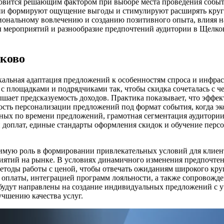
вится решающим фактором при выборе места проведения события
 формируют ощущение выгоды и стимулируют расширять круг пот
циональному вовлечению и созданию позитивного опыта, влияя
 мероприятий и разнообразие предпочтений аудитории в Щелков
ково
кальная адаптация предложений к особенностям спроса и инфра
с площадками и подрядчиками так, чтобы скидка сочеталась с 
ышает предсказуемость доходов. Практика показывает, что эфф
сть персонализации предложений под формат события, когда эк
ых по времени предложений, грамотная сегментация аудитории
оплат, единые стандарты оформления скидок и обучение персон
мую роль в формировании привлекательных условий для клиенто
иятий на рынке. В условиях динамичного изменения предпочтен
методы работы с ценой, чтобы отвечать ожиданиям широкого кру
 оплаты, интеграцией программ лояльности, а также сопровож
 будут направлены на создание индивидуальных предложений с 
учшению качества услуг.