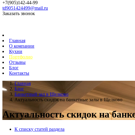
+7(905)142-44-99
td9051424499@mail.ru
Заказать звонок
Главная
О компании
Кухни
Портфолио
Отзывы
Блог
Контакты
Главная
Блог
Банкетный зал в Щелково
Актуальность скидок на банкетные залы в Щелково
Актуальность скидок на банк
К списку статей раздела