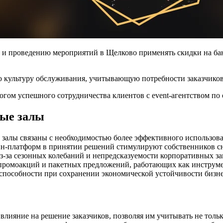
и и проведению мероприятий в Щелково применять скидки на бан
ю культуру обслуживания, учитывающую потребности заказчико
огом успешного сотрудничества клиентов с event-агентством п
ные залы
залы связаны с необходимостью более эффективного использов
айн-платформ в принятии решений стимулируют собственников 
з-за сезонных колебаний и непредсказуемости корпоративных зак
ромоакций и пакетных предложений, работающих как инструмен
пособности при сохранении экономической устойчивости бизнес
лияние на решение заказчиков, позволяя им учитывать не только