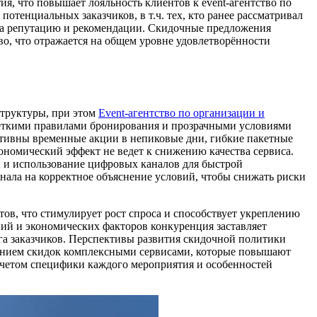
, что повышает лояльность клиентов к event-агентство по
енциальных заказчиков, в т.ч. тех, кто ранее рассматривал
 на репутацию и рекомендации. Скидочные предложения
о, что отражается на общем уровне удовлетворённости
структуры, при этом
Event-агентство по организации и
четкими правилами бронирования и прозрачными условиями
ективны временные акции в непиковые дни, гибкие пакетные
ономический эффект не ведет к снижению качества сервиса.
 и использование цифровых каналов для быстрой
ала на корректное объяснение условий, чтобы снижать риски
в, что стимулирует рост спроса и способствует укреплению
ий и экономических факторов конкуренция заставляет
га заказчиков. Перспективы развития скидочной политики
дением скидок комплексными сервисами, которые повышают
учетом специфики каждого мероприятия и особенностей