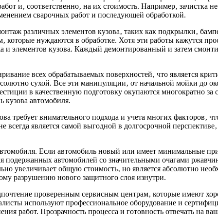
от и‚ соответственно‚ на их стоимость. Например‚ зачистка н
именением сварочных работ и последующей обработкой.
онтаж различных элементов кузова‚ таких как подкрылки‚ бамп
м‚ которые нуждаются в обработке. Хотя эти работы кажутся про
 и элементов кузова. Каждый демонтированный и затем смонтир
иривание всех обрабатываемых поверхностей‚ что является кри
бсолютно сухой. Все эти манипуляции‚ от начальной мойки до 
вестиции в качественную подготовку окупаются многократно за 
ь кузова автомобиля.
ова требует внимательного подхода и учета многих факторов‚ 
е всегда является самой выгодной в долгосрочной перспективе‚ 
 автомобиля. Если автомобиль новый или имеет минимальные пр
я подержанных автомобилей со значительными очагами ржавчины
льно увеличивает общую стоимость‚ но является абсолютно нео
му разрушению нового защитного слоя изнутри.
едпочтение проверенным сервисным центрам‚ которые имеют хо
иалисты используют профессиональное оборудование и сертифиц
ения работ. Прозрачность процесса и готовность отвечать на в