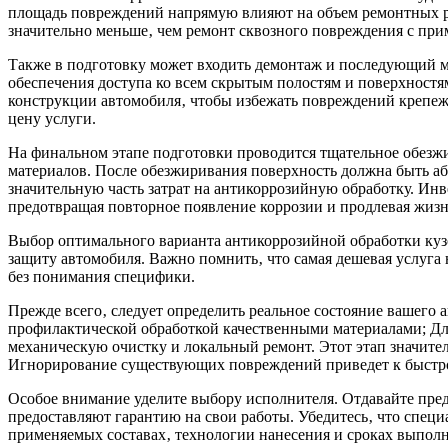
площадь повреждений напрямую влияют на объем ремонтных раб
значительно меньше‚ чем ремонт сквозного повреждения с пр
Также в подготовку может входить демонтаж и последующий м
обеспечения доступа ко всем скрытым полостям и поверхностя
конструкции автомобиля‚ чтобы избежать повреждений крепежа
цену услуги.
На финальном этапе подготовки проводится тщательное обезж
материалов. После обезжиривания поверхность должна быть а
значительную часть затрат на антикоррозийную обработку. Ин
предотвращая повторное появление коррозии и продлевая жизн
Выбор оптимального варианта антикоррозийной обработки куз
защиту автомобиля. Важно помнить‚ что самая дешевая услуга н
без понимания специфики.
Прежде всего‚ следует определить реальное состояние вашего
профилактической обработкой качественными материалами; Дл
механическую очистку и локальный ремонт. Этот этап значите
Игнорирование существующих повреждений приведет к быстро
Особое внимание уделите выбору исполнителя. Отдавайте пр
предоставляют гарантию на свои работы. Убедитесь‚ что спец
применяемых составах‚ технологии нанесения и сроках выполн