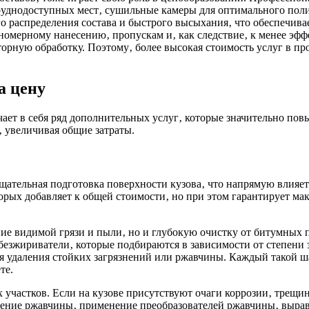
труднодоступных мест‚ сушильные камеры для оптимального пол
го распределения состава и быстрого высыхания‚ что обеспечив
номерному нанесению‚ пропускам и‚ как следствие‚ к менее эф
орную обработку. Поэтому‚ более высокая стоимость услуг в пр
а цену
ает в себя ряд дополнительных услуг‚ которые значительно пов
 увеличивая общие затраты.
ательная подготовка поверхности кузова‚ что напрямую влияет 
орых добавляет к общей стоимости‚ но при этом гарантирует ма
ние видимой грязи и пыли‚ но и глубокую очистку от битумных 
езжириватели‚ которые подбираются в зависимости от степени з
я удаления стойких загрязнений или ржавчины. Каждый такой ш
те.
участков. Если на кузове присутствуют очаги коррозии‚ трещи
аление ржавчины‚ применение преобразователей ржавчины‚ выра