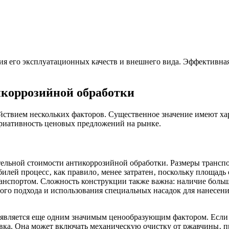
ния его эксплуатационных качеств и внешнего вида. Эффективна
коррозийной обработки
йствием нескольких факторов. Существенное значение имеют ха
ариативность ценовых предложений на рынке.
ельной стоимости антикоррозийной обработки. Размеры трансп
билей процесс‚ как правило‚ менее затратен‚ поскольку площад
спортом. Сложность конструкции также важна: наличие большо
ого подхода и использования специальных насадок для нанесени
 является еще одним значимым ценообразующим фактором. Если 
вка. Она может включать механическую очистку от ржавчины‚ п