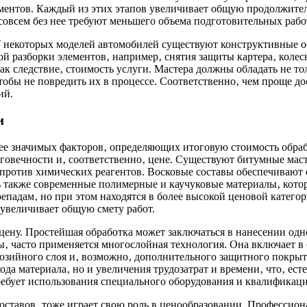
ентов. Каждый из этих этапов увеличивает общую продолжитель
всем без нее требуют меньшего объема подготовительных работ
 У некоторых моделей автомобилей существуют конструктивные 
й разборки элементов‚ например‚ снятия защиты картера‚ колес
ак следствие‚ стоимость услуги. Мастера должны обладать не т
бы не повредить их в процессе. Соответственно‚ чем проще дос
ий.
и
ее значимых факторов‚ определяющих итоговую стоимость обраб
олговечности и‚ соответственно‚ цене. Существуют битумные ма
против химических реагентов. Восковые составы обеспечивают
ть также современные полимерные и каучуковые материалы‚ кот
епадам‚ но при этом находятся в более высокой ценовой катего
увеличивает общую смету работ.
ену. Простейшая обработка может заключаться в нанесении одно
‚ часто применяется многослойная технология. Она включает в 
розийного слоя и‚ возможно‚ дополнительного защитного покрыт
да материала‚ но и увеличения трудозатрат и времени‚ что‚ ест
ребует использования специального оборудования и квалификаци
оставов‚ тоже играет свою роль в ценообразовании. Профессио