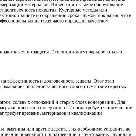
имеризации материалов. Инвестиции в такое оборудование
ает долговечность покрытия. Кустарные методы или
фективной защите и сокращению срока службы покрытия‚ что в
офессиональных центрах часто оправдана качеством
ышают качество защиты. Эти опции могут варьироваться от
на эффективность и долговечность защиты. Этот этап
ксимальное сцепление защитного слоя и отсутствие скрытых
пятен‚ солевых отложений и старых слоев консервации. Для
агрязнения и типа поверхности. Иногда требуется применение
аг требует времени‚ материалов и квалификации
ны‚ вмятины или другие дефекты‚ их необходимо устранить до
внивание поверхности‚ шпатлевание и грунтование. Глубина и