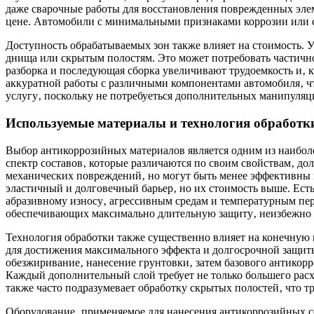
даже сварочные работы для восстановления поврежденных элем
цене. Автомобили с минимальными признаками коррозии или со
Доступность обрабатываемых зон также влияет на стоимость.
днища или скрытым полостям. Это может потребовать частично
разборка и последующая сборка увеличивают трудоемкость и‚ к
аккуратной работы с различными компонентами автомобиля‚ что
услугу‚ поскольку не потребуеться дополнительных манипуляц
Используемые материалы и технология обработк
Выбор антикоррозийных материалов является одним из наибол
спектр составов‚ которые различаются по своим свойствам‚ д
механических повреждений‚ но могут быть менее эффективны 
эластичный и долговечный барьер‚ но их стоимость выше. Ес
абразивному износу‚ агрессивным средам и температурным пер
обеспечивающих максимально длительную защиту‚ неизбежно 
Технология обработки также существенно влияет на конечную ц
для достижения максимального эффекта и долгосрочной защиты
обезжиривание‚ нанесение грунтовки‚ затем базового антикор
Каждый дополнительный слой требует не только большего расхо
также часто подразумевает обработку скрытых полостей‚ что т
Оборудование‚ применяемое для нанесения антикоррозийных с