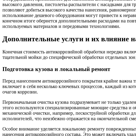
высокого давления‚ пистолеты-распылители с насадками для 
позволяют добиться высокого качества нанесения‚ равномерно
использование дешевого оборудования могут привести к нерав
конечном итоге обернется дополнительными расходами на повт
используемых материалов и передовыми технологиями.
Дополнительные услуги и их влияние н
Конечная стоимость антикоррозийной обработки нередко включ
тщательной мойки до специфической обработки отдельных зон‚
Подготовка кузова и локальный ремонт
Перед нанесением антикоррозийного покрытия крайне важна тщ
включает в себя несколько ключевых процессов‚ каждый из кот
очагов коррозии.
Первоначальная очистка кузова подразумевает не только удале
этого используются специализированные моющие средства и об
механической очистки‚ например‚ пескоструйной обработки дл
исполнителей‚ что неизбежно отражается на окончательной сме
Особое внимание уделяется локальному ремонту поврежденных 
нанесения антикоррозийного состава. Это может включать уд