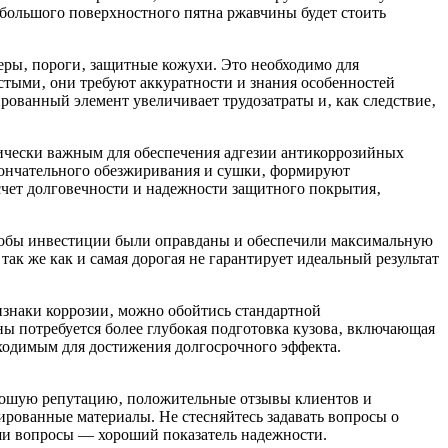
ебольшого поверхностного пятна ржавчины будет стоить
еры‚ пороги‚ защитные кожухи. Это необходимо для
стыми‚ они требуют аккуратности и знания особенностей
ованный элемент увеличивает трудозатраты и‚ как следствие‚
тически важным для обеспечения адгезии антикоррозийных
окончательного обезжиривания и сушки‚ формируют
счет долговечности и надежности защитного покрытия‚
чтобы инвестиции были оправданы и обеспечили максимальную
так же как и самая дорогая не гарантирует идеальный результат
изнаки коррозии‚ можно обойтись стандартной
 потребуется более глубокая подготовка кузова‚ включающая
бходимым для достижения долгосрочного эффекта.
рошую репутацию‚ положительные отзывы клиентов и
ированные материалы. Не стесняйтесь задавать вопросы о
аши вопросы — хороший показатель надежности.