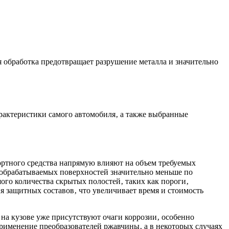
я обработка предотвращает разрушение металла и значительно
рактеристики самого автомобиля‚ а также выбранные
ортного средства напрямую влияют на объем требуемых
ь обрабатываемых поверхностей значительно меньше по
го количества скрытых полостей‚ таких как пороги‚
я защитных составов‚ что увеличивает время и стоимость
на кузове уже присутствуют очаги коррозии‚ особенно
рименение преобразователей ржавчины‚ а в некоторых случаях