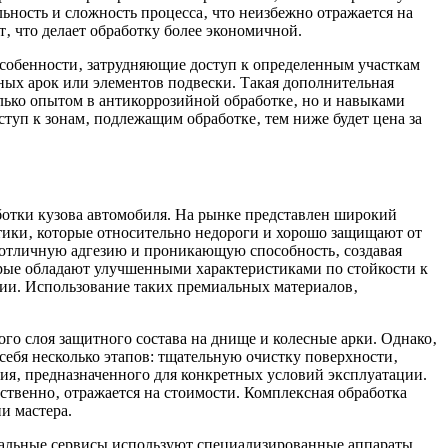
ность и сложность процесса‚ что неизбежно отражается на
‚ что делает обработку более экономичной.
особенности‚ затрудняющие доступ к определенным участкам
ных арок или элементов подвески. Такая дополнительная
олько опытом в антикоррозийной обработке‚ но и навыками
туп к зонам‚ подлежащим обработке‚ тем ниже будет цена за
отки кузова автомобиля. На рынке представлен широкий
стики‚ которые относительно недороги и хорошо защищают от
 отличную адгезию и проникающую способность‚ создавая
орые обладают улучшенными характеристиками по стойкости к
рии. Использование таких премиальных материалов‚
го слоя защитного состава на днище и колесные арки. Однако‚
себя несколько этапов: тщательную очистку поверхности‚
ия‚ предназначенного для конкретных условий эксплуатации.
ественно‚ отражается на стоимости. Комплексная обработка
и мастера.
нальные сервисы используют специализированные аппараты