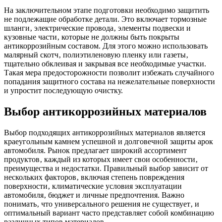
На заключительном этапе подготовки необходимо защитить
не подлежащие обработке детали. Это включает тормозные
шланги‚ электрические провода‚ элементы подвески и
кузовные части‚ которые не должны быть покрыты
антикоррозийным составом. Для этого можно использовать
малярный скотч‚ полиэтиленовую пленку или газеты‚
тщательно обклеивая и закрывая все необходимые участки.
Такая мера предосторожности позволит избежать случайного
попадания защитного состава на нежелательные поверхности
и упростит последующую очистку.
Выбор антикоррозийных материалов
Выбор подходящих антикоррозийных материалов является
краеугольным камнем успешной и долговечной защиты арок
автомобиля. Рынок предлагает широкий ассортимент
продуктов‚ каждый из которых имеет свои особенности‚
преимущества и недостатки. Правильный выбор зависит от
нескольких факторов‚ включая степень повреждения
поверхности‚ климатические условия эксплуатации
автомобиля‚ бюджет и личные предпочтения. Важно
понимать‚ что универсального решения не существует‚ и
оптимальный вариант часто представляет собой комбинацию
различных типов материалов.