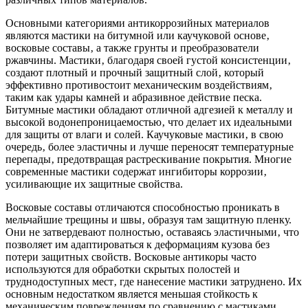
Основными категориями антикоррозийных материалов
являются мастики на битумной или каучуковой основе‚
восковые составы‚ а также грунты и преобразователи
ржавчины. Мастики‚ благодаря своей густой консистенции‚
создают плотный и прочный защитный слой‚ который
эффективно противостоит механическим воздействиям‚
таким как удары камней и абразивное действие песка.
Битумные мастики обладают отличной адгезией к металлу и
высокой водонепроницаемостью‚ что делает их идеальными
для защиты от влаги и солей. Каучуковые мастики‚ в свою
очередь‚ более эластичны и лучше переносят температурные
перепады‚ предотвращая растрескивание покрытия. Многие
современные мастики содержат ингибиторы коррозии‚
усиливающие их защитные свойства.
Восковые составы отличаются способностью проникать в
мельчайшие трещины и швы‚ образуя там защитную пленку.
Они не затвердевают полностью‚ оставаясь эластичными‚ что
позволяет им адаптироваться к деформациям кузова без
потери защитных свойств. Восковые антикоры часто
используются для обработки скрытых полостей и
труднодоступных мест‚ где нанесение мастики затруднено. Их
основным недостатком является меньшая стойкость к
механическим повреждениям по сравнению с мастиками‚