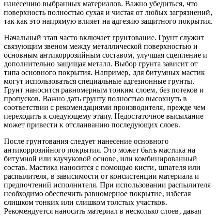
нанесению выбранных материалов. Важно убедиться‚ что
поверхность полностью сухая и чистая от любых загрязнений‚
так как это напрямую влияет на адгезию защитного покрытия.
Начальный этап часто включает грунтование. Грунт служит
связующим звеном между металлической поверхностью и
основным антикоррозийным составом‚ улучшая сцепление и
дополнительно защищая металл. Выбор грунта зависит от
типа основного покрытия. Например‚ для битумных мастик
могут использоваться специальные адгезионные грунты.
Грунт наносится равномерным тонким слоем‚ без потеков и
пропусков. Важно дать грунту полностью высохнуть в
соответствии с рекомендациями производителя‚ прежде чем
переходить к следующему этапу. Недостаточное высыхание
может привести к отслаиванию последующих слоев.
После грунтования следует нанесение основного
антикоррозийного покрытия. Это может быть мастика на
битумной или каучуковой основе‚ или комбинированный
состав. Мастика наносится с помощью кисти‚ шпателя или
распылителя‚ в зависимости от консистенции материала и
предпочтений исполнителя. При использовании распылителя
необходимо обеспечить равномерное покрытие‚ избегая
слишком тонких или слишком толстых участков.
Рекомендуется наносить материал в несколько слоев‚ давая