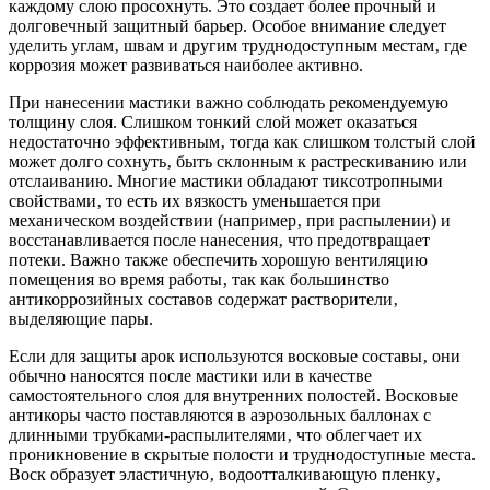
каждому слою просохнуть. Это создает более прочный и
долговечный защитный барьер. Особое внимание следует
уделить углам‚ швам и другим труднодоступным местам‚ где
коррозия может развиваться наиболее активно.
При нанесении мастики важно соблюдать рекомендуемую
толщину слоя. Слишком тонкий слой может оказаться
недостаточно эффективным‚ тогда как слишком толстый слой
может долго сохнуть‚ быть склонным к растрескиванию или
отслаиванию. Многие мастики обладают тиксотропными
свойствами‚ то есть их вязкость уменьшается при
механическом воздействии (например‚ при распылении) и
восстанавливается после нанесения‚ что предотвращает
потеки. Важно также обеспечить хорошую вентиляцию
помещения во время работы‚ так как большинство
антикоррозийных составов содержат растворители‚
выделяющие пары.
Если для защиты арок используются восковые составы‚ они
обычно наносятся после мастики или в качестве
самостоятельного слоя для внутренних полостей. Восковые
антикоры часто поставляются в аэрозольных баллонах с
длинными трубками-распылителями‚ что облегчает их
проникновение в скрытые полости и труднодоступные места.
Воск образует эластичную‚ водоотталкивающую пленку‚