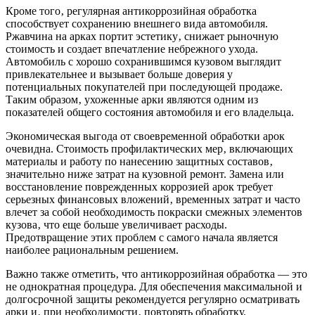
Кроме того‚ регулярная антикоррозийная обработка
способствует сохранению внешнего вида автомобиля.
Ржавчина на арках портит эстетику‚ снижает рыночную
стоимость и создает впечатление небрежного ухода.
Автомобиль с хорошо сохранившимся кузовом выглядит
привлекательнее и вызывает больше доверия у
потенциальных покупателей при последующей продаже.
Таким образом‚ ухоженные арки являются одним из
показателей общего состояния автомобиля и его владельца.
Экономическая выгода от своевременной обработки арок
очевидна. Стоимость профилактических мер‚ включающих
материалы и работу по нанесению защитных составов‚
значительно ниже затрат на кузовной ремонт. Замена или
восстановление поврежденных коррозией арок требует
серьезных финансовых вложений‚ временных затрат и часто
влечет за собой необходимость покраски смежных элементов
кузова‚ что еще больше увеличивает расходы.
Предотвращение этих проблем с самого начала является
наиболее рациональным решением.
Важно также отметить‚ что антикоррозийная обработка — это
не однократная процедура. Для обеспечения максимальной и
долгосрочной защиты рекомендуется регулярно осматривать
арки и‚ при необходимости‚ повторять обработку.