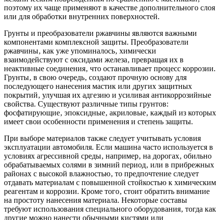
поэтому их чаще применяют в качестве дополнительного слоя
или для обработки внутренних поверхностей.
Грунты и преобразователи ржавчины являются важными
компонентами комплексной защиты. Преобразователи
ржавчины‚ как уже упоминалось‚ химически
взаимодействуют с оксидами железа‚ превращая их в
неактивные соединения‚ что останавливает процесс коррозии.
Грунты‚ в свою очередь‚ создают прочную основу для
последующего нанесения мастик или других защитных
покрытий‚ улучшая их адгезию и усиливая антикоррозийные
свойства. Существуют различные типы грунтов:
фосфатирующие‚ эпоксидные‚ акриловые‚ каждый из которых
имеет свои особенности применения и степень защиты.
При выборе материалов также следует учитывать условия
эксплуатации автомобиля. Если машина часто используется в
условиях агрессивной среды‚ например‚ на дорогах‚ обильно
обрабатываемых солями в зимний период‚ или в прибрежных
районах с высокой влажностью‚ то предпочтение следует
отдавать материалам с повышенной стойкостью к химическим
реагентам и коррозии. Кроме того‚ стоит обратить внимание
на простоту нанесения материала. Некоторые составы
требуют использования специального оборудования‚ тогда как
другие можно нанести обычными кистями или