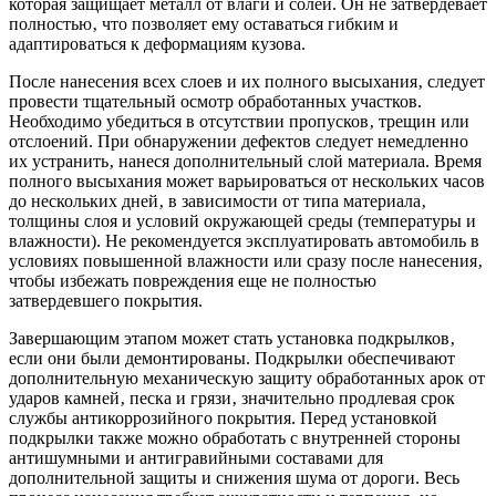
которая защищает металл от влаги и солей. Он не затвердевает
полностью‚ что позволяет ему оставаться гибким и
адаптироваться к деформациям кузова.
После нанесения всех слоев и их полного высыхания‚ следует
провести тщательный осмотр обработанных участков.
Необходимо убедиться в отсутствии пропусков‚ трещин или
отслоений. При обнаружении дефектов следует немедленно
их устранить‚ нанеся дополнительный слой материала. Время
полного высыхания может варьироваться от нескольких часов
до нескольких дней‚ в зависимости от типа материала‚
толщины слоя и условий окружающей среды (температуры и
влажности). Не рекомендуется эксплуатировать автомобиль в
условиях повышенной влажности или сразу после нанесения‚
чтобы избежать повреждения еще не полностью
затвердевшего покрытия.
Завершающим этапом может стать установка подкрылков‚
если они были демонтированы. Подкрылки обеспечивают
дополнительную механическую защиту обработанных арок от
ударов камней‚ песка и грязи‚ значительно продлевая срок
службы антикоррозийного покрытия. Перед установкой
подкрылки также можно обработать с внутренней стороны
антишумными и антигравийными составами для
дополнительной защиты и снижения шума от дороги. Весь