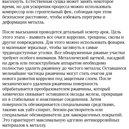
высохнуть. Естественная сушка может занять некоторое
время‚ но для ускорения процесса можно использовать
компрессор или строительный фен‚ соблюдая при этом
безопасное расстояние‚ чтобы избежать перегрева и
деформации металла.
После высыхания проводится детальный осмотр арок. Цель
этого этапа – выявить все очаги коррозии‚ трещины‚ сколы и
другие повреждения. Для этого можно использовать фонарик
и маленькое зеркальце‚ чтобы заглянуть в самые
труднодоступные уголки. Все обнаруженные ржавые участки
требуют особого внимания. Металлической щеткой‚ насадкой
на дрель или пескоструйным аппаратом необходимо
полностью удалить ржавчину до чистого металла; Оставшиеся
мельчайшие частицы ржавчины могут стать очагом для
нового развития коррозии под защитным слоем. После
механического удаления ржавчины поверхность
обрабатывается преобразователем ржавчины‚ который
химически связывает оставшиеся оксиды железа‚ превращая
их в стабильные и неактивные соединения. Затем
поверхность обезжиривается специальными средствами‚
такими как уайт-спирит‚ бензин-растворитель или
специальные обезжириватели для лакокрасочных покрытий.
Это гарантирует максимальную адгезию антикоррозийных
материалов к металлу.