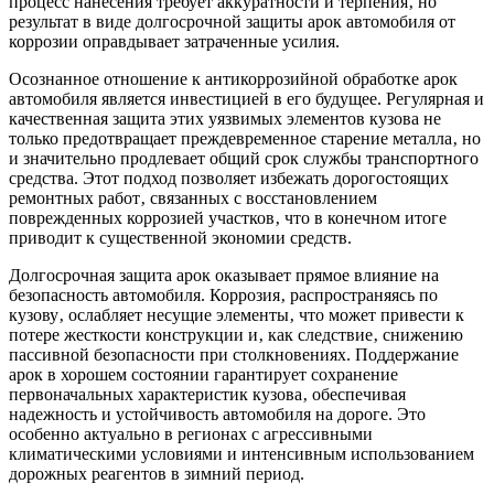
процесс нанесения требует аккуратности и терпения‚ но
результат в виде долгосрочной защиты арок автомобиля от
коррозии оправдывает затраченные усилия.
Осознанное отношение к антикоррозийной обработке арок
автомобиля является инвестицией в его будущее. Регулярная и
качественная защита этих уязвимых элементов кузова не
только предотвращает преждевременное старение металла‚ но
и значительно продлевает общий срок службы транспортного
средства. Этот подход позволяет избежать дорогостоящих
ремонтных работ‚ связанных с восстановлением
поврежденных коррозией участков‚ что в конечном итоге
приводит к существенной экономии средств.
Долгосрочная защита арок оказывает прямое влияние на
безопасность автомобиля. Коррозия‚ распространяясь по
кузову‚ ослабляет несущие элементы‚ что может привести к
потере жесткости конструкции и‚ как следствие‚ снижению
пассивной безопасности при столкновениях. Поддержание
арок в хорошем состоянии гарантирует сохранение
первоначальных характеристик кузова‚ обеспечивая
надежность и устойчивость автомобиля на дороге. Это
особенно актуально в регионах с агрессивными
климатическими условиями и интенсивным использованием
дорожных реагентов в зимний период.