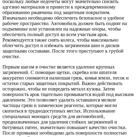
поскольку любые недочеты могут значительно снизить
адгезию материалов и привести к преждевременному
образованию ржавчины под защитным покрытием.
Изначально необходимо обеспечить безопасное и удобное
рабочее пространство. Автомобиль должен быть поднят на
подъемнике или установлен на надежные опоры‚ чтобы
обеспечить полный доступ ко всем участкам арок.
Рекомендуется также снять колеса‚ чтобы максимально
облегчить доступ и избежать загрязнения шин и дисков
защитными составами. После этого приступают к грубой
очистке.
Первым шагом в очистке является удаление крупных
загрязнений. С помощью щетки‚ скребка или шпателя
аккуратно снимаются налипшая грязь‚ комья земли‚ песок и
остатки старых защитных покрытий. Важно действовать
осторожно‚ чтобы не повредить металл кузова. Затем
поверхность арок тщательно промывается водой под высоким
давлением. Это позволяет удалить оставшиеся мелкие
частицы грязи и химические реагенты‚ которые могли
скопиться в труднодоступных местах. Использование
специальных моющих средств для автомобилей‚
предназначенных для удаления стойких загрязнений и
битумных пятен‚ значительно повышает качество очистки.
После промывки необходимо дать поверхности полностью