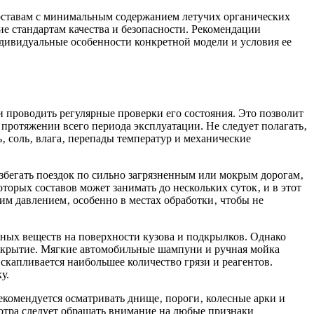
 составам с минимальным содержанием летучих органических
е стандартам качества и безопасности. Рекомендации
дивидуальные особенности конкретной модели и условия ее
 проводить регулярные проверки его состояния. Это позволит
протяжении всего периода эксплуатации. Не следует полагать‚
‚ соль‚ влага‚ перепады температур и механические
збегать поездок по сильно загрязненным или мокрым дорогам‚
орых составов может занимать до нескольких суток‚ и в этот
м давлением‚ особенно в местах обработки‚ чтобы не
вных веществ на поверхности кузова и подкрылков. Однако
покрытие. Мягкие автомобильные шампуни и ручная мойка
скапливается наибольшее количество грязи и реагентов.
у.
комендуется осматривать днище‚ пороги‚ колесные арки и
смотра следует обращать внимание на любые признаки