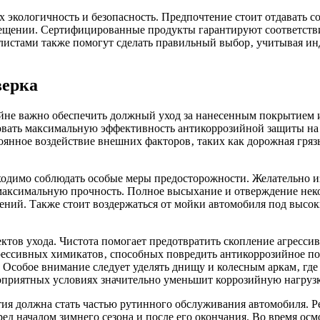
х экологичность и безопасность. Предпочтение стоит отдавать
мещении. Сертифицированные продукты гарантируют соответстви
листами также помогут сделать правильный выбор‚ учитывая ин
верка
йне важно обеспечить должный уход за нанесенным покрытием и
овать максимальную эффективность антикоррозийной защиты на 
оянное воздействие внешних факторов‚ таких как дорожная грязь
ходимо соблюдать особые меры предосторожности. Желательно и
аксимальную прочность. Полное высыхание и отверждение некот
ний. Также стоит воздержаться от мойки автомобиля под высоки
ктов ухода. Чистота помогает предотвратить скопление агресси
грессивных химикатов‚ способных повредить антикоррозийное 
 Особое внимание следует уделять днищу и колесным аркам‚ где 
оприятных условиях значительно уменьшит коррозийную нагрузк
я должна стать частью рутинного обслуживания автомобиля. Ре
еред началом зимнего сезона и после его окончания. Во время о