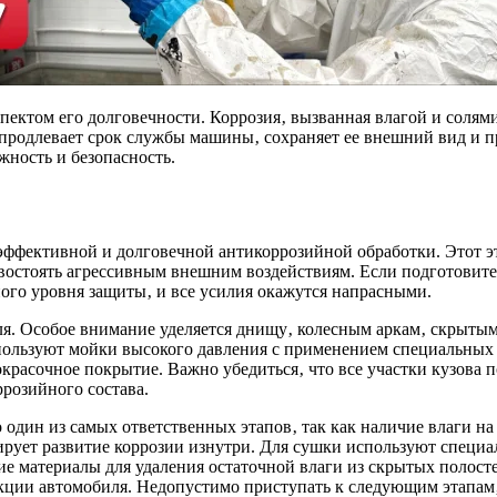
ектом его долговечности. Коррозия‚ вызванная влагой и солями 
продлевает срок службы машины‚ сохраняет ее внешний вид и п
жность и безопасность.
эффективной и долговечной антикоррозийной обработки. Этот э
ивостоять агрессивным внешним воздействиям. Если подготовит
ого уровня защиты‚ и все усилия окажутся напрасными.
я. Особое внимание уделяется днищу‚ колесным аркам‚ скрытым
 используют мойки высокого давления с применением специальны
кокрасочное покрытие. Важно убедиться‚ что все участки кузова
розийного состава.
один из самых ответственных этапов‚ так как наличие влаги на
оцирует развитие коррозии изнутри. Для сушки используют спе
 материалы для удаления остаточной влаги из скрытых полостей
кции автомобиля. Недопустимо приступать к следующим этапам‚