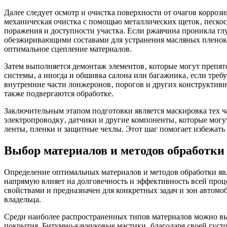
Далее следует осмотр и очистка поверхности от очагов корро
механическая очистка с помощью металлических щеток‚ пескос
поражения и доступности участка. Если ржавчина проникла глу
обезжиривающими составами для устранения масляных пленок 
оптимальное сцепление материалов.
Затем выполняется демонтаж элементов‚ которые могут препят
системы‚ а иногда и обшивка салона или багажника‚ если тре
внутренние части лонжеронов‚ порогов и других конструктив
также подвергаются обработке.
Заключительным этапом подготовки является маскировка тех ч
электропроводку‚ датчики и другие компоненты‚ которые мог
ленты‚ пленки и защитные чехлы. Этот шаг помогает избежать 
Выбор материалов и методов обработки
Определение оптимальных материалов и методов обработки я
напрямую влияет на долговечность и эффективность всей про
свойствами и предназначен для конкретных задач и зон автомо
владельца.
Среди наиболее распространенных типов материалов можно вы
покрытия. Битумно-каучуковые мастики‚ благодаря своей густ