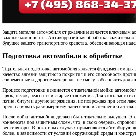
Защита металла автомобиля от ржавчины является ключевым асп
важные компоненты. Антикоррозийная обработка значительно 
будущее вашего транспортного средства‚ обеспечивающая наде
Подготовка автомобиля к обработке
Тщательная подготовка автомобиля является фундаментом для 
качество адгезии защитного покрытия и его способность прот
современные и дорогие материалы не смогут обеспечить должн
Процесс подготовки начинается с тщательной мойки автомобил
грязь‚ песок‚ реагенты и старые отложения. Для этого часто
пятна‚ битум и другие загрязнения‚ не повреждая при этом ла
препятствовать равномерному нанесению и сцеплению антикор
После мойки автомобиль должен быть тщательно высушен. Это 
конденсата под защитным слоем‚ что‚ в свою очередь‚ спров
вентиляторы. В некоторых случаях применяются абсорбирующие
более‚ в зависимости от условий окружающей среды и констру