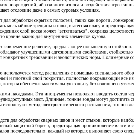
х повреждений‚ абразивного износа и воздействия агрессивных
щает отслоение даже в самых суровых условиях.
т для обработки скрытых полостей‚ таких как пороги‚ лонжерон
ять мельчайшие трещины и швы‚ вытесняя влагу и предотвращая
ждениях слой воска может "затягиваться"‚ сохраняя целостнос
что крайне важно для внутренних элементов кузова.
ее современное решение‚ предлагающее повышенную стойкость к
 обладают улучшенными адгезионными свойствами‚ стойкостью к
т от конкретных требований и экологических норм. Полимерные
его используется метод распыления с помощью специального обо
рный и плотный слой покрытия‚ полностью покрывающий все из
‚ которая обеспечит максимальную защиту без излишнего утяже
ими насадками. Эти инструменты позволяют вводить состав чер
уднодоступных мест. Длинные‚ тонкие зонды могут достигать с
 используют метод электростатического распыления‚ что позвол
ств для обработки сварных швов и мест стыков‚ которые наибол
льный защитный барьер‚ предотвращая проникновение влаги и 
риалов последовательно‚ каждый из которых выполняет свою сп