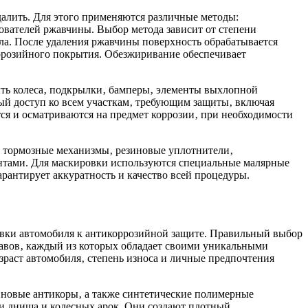
далить. Для этого применяются различные методы:
ователей ржавчины. Выбор метода зависит от степени
лла. После удаления ржавчины поверхность обрабатывается
ррозийного покрытия. Обезжиривание обеспечивает
ыть колеса‚ подкрылки‚ бамперы‚ элементы выхлопной
ный доступ ко всем участкам‚ требующим защиты‚ включая
ся и осматриваются на предмет коррозии‚ при необходимости
ет тормозные механизмы‚ резиновые уплотнители‚
нтами. Для маскировки используются специальные малярные
арантирует аккуратность и качество всей процедуры.
вки автомобиля к антикоррозийной защите. Правильный выбор
авов‚ каждый из которых обладает своими уникальными
зраст автомобиля‚ степень износа и личные предпочтения
иновые антикоры‚ а также синтетические полимерные
ки днища и колесных арок. Они создают плотный‚