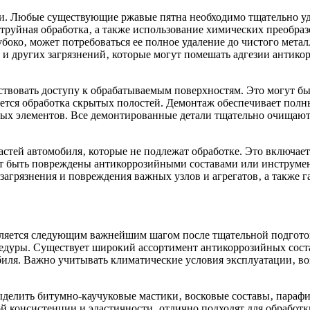
зии. Любые существующие ржавые пятна необходимо тщательно у
труйная обработка‚ а также использование химических преобраз
боко‚ может потребоваться ее полное удаление до чистого мета
и других загрязнений‚ которые могут помешать адгезии антико
ствовать доступу к обрабатываемым поверхностям. Это могут б
буется обработка скрытых полостей. Демонтаж обеспечивает пол
ных элементов. Все демонтированные детали тщательно очищают
астей автомобиля‚ которые не подлежат обработке. Это включа
ут быть повреждены антикоррозийными составами или инструме
загрязнения и повреждения важных узлов и агрегатов‚ а также г
вляется следующим важнейшим шагом после тщательной подгото
цедуры. Существует широкий ассортимент антикоррозийных сост
биля. Важно учитывать климатические условия эксплуатации‚ во
делить битумно-каучуковые мастики‚ восковые составы‚ параф
ой консистенции и эластичности‚ отлично подходят для обработ