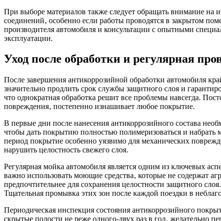
При выборе материалов также следует обращать внимание на и
соединений‚ особенно если работы проводятся в закрытом по
производителя автомобиля и консультации с опытными специа
эксплуатации.
Уход после обработки и регулярная про
После завершения антикоррозийной обработки автомобиля кра
значительно продлить срок службы защитного слоя и гарантир
что однократная обработка решит все проблемы навсегда. Пост
повреждения‚ постепенно изнашивает любое покрытие.
В первые дни после нанесения антикоррозийного состава необ
чтобы дать покрытию полностью полимеризоваться и набрать м
период покрытие особенно уязвимо для механических поврежде
нарушить целостность свежего слоя.
Регулярная мойка автомобиля является одним из ключевых аспе
важно использовать моющие средства‚ которые не содержат а
предпочтительнее для сохранения целостности защитного слоя.
Тщательная промывка этих зон после каждой поездки в неблаг
Периодическая инспекция состояния антикоррозийного покрыти
скрытые полости не реже одного-двух раз в год‚ желательно п