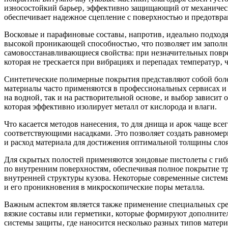
износостойкий барьер‚ эффективно защищающий от механически
обеспечивает надежное сцепление с поверхностью и предотвра
Восковые и парафиновые составы‚ напротив‚ идеально подходя
высокой проникающей способностью‚ что позволяет им заполн
самовосстанавливающиеся свойства: при незначительных повре
которая не трескается при вибрациях и перепадах температур‚ 
Синтетические полимерные покрытия представляют собой бол
материалы часто применяются в профессиональных сервисах и
на водной‚ так и на растворительной основе‚ и выбор зависи
которая эффективно изолирует металл от кислорода и влаги.
Что касается методов нанесения‚ то для днища и арок чаще вс
соответствующими насадками. Это позволяет создать равноме
и расход материала для достижения оптимальной толщины слоя
Для скрытых полостей применяются зондовые пистолеты с гибк
по внутренним поверхностям‚ обеспечивая полное покрытие тр
внутренней структуры кузова. Некоторые современные системы
и его проникновения в микроскопические поры металла.
Важным аспектом является также применение специальных сред
вязкие составы или герметики‚ которые формируют дополните
системы защиты‚ где наносится несколько разных типов мате