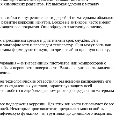
 химических реагентов. Их высокая адгезия к металлу
ы‚ стойки и внутренние части дверей. Эти материалы обладают
 развитие коррозии изнутри. Восковые антикоры часто имеют
ть защитного покрытия. Они образуют эластичную пленку‚
 агрессивным средам и длительный срок службы. Эти
 ультрафиолету и перепадам температур. Они могут быть как
 составы формируют тонкую‚ но чрезвычайно прочную пленку‚
рудования – антигравийных пистолетов или компрессоров с
гибы и неровности поверхности. Важно регулировать давление
ления.
ез технологические отверстия и равномерно распределять его
амых отдаленных участков‚ гарантируя защиту всей
яет добиться еще более равномерного распределения материала
ее подвержены коррозии. Для этих зон часто используют более
солей. Некоторые производители предлагают многослойные
ецифическую функцию – от грунтовки до финишного покрытия.