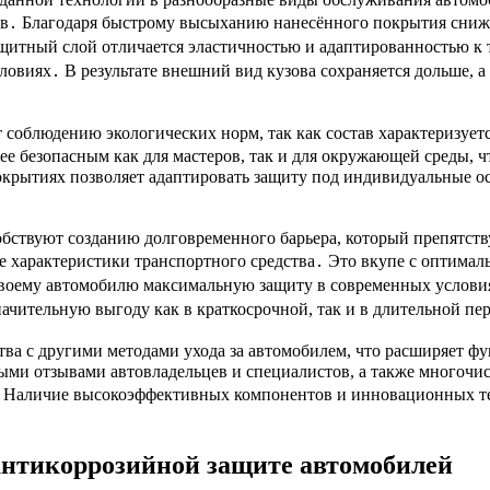
ев․ Благодаря быстрому высыханию нанесённого покрытия снижа
ащитный слой отличается эластичностью и адаптированностью к 
овиях․ В результате внешний вид кузова сохраняется дольше, а
соблюдению экологических норм, так как состав характеризует
ее безопасным как для мастеров, так и для окружающей среды, 
окрытиях позволяет адаптировать защиту под индивидуальные о
обствуют созданию долговременного барьера, который препятст
ые характеристики транспортного средства․ Это вкупе с оптим
 своему автомобилю максимальную защиту в современных услови
ачительную выгоду как в краткосрочной, так и в длительной пе
ва с другими методами ухода за автомобилем, что расширяет ф
 отзывами автовладельцев и специалистов, а также многочисл
 Наличие высокоэффективных компонентов и инновационных тех
нтикоррозийной защите автомобилей