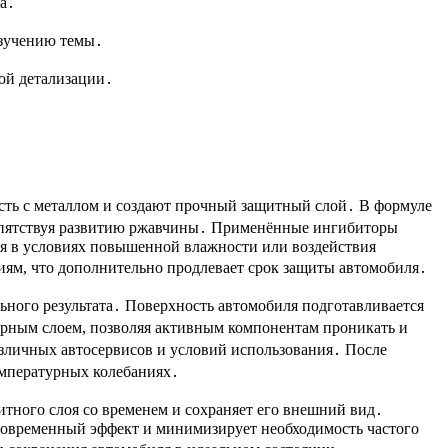
ла․
изучению темы․
ой детализации․
ть с металлом и создают прочный защитный слой․ В формуле
репятствуя развитию ржавчины․ Применённые ингибиторы
ля в условиях повышенной влажности или воздействия
ям, что дополнительно продлевает срок защиты автомобиля․
ного результата․ Поверхность автомобиля подготавливается
мерным слоем, позволяя активным компонентам проникать и
азличных автосервисов и условий использования․ После
температурных колебаниях․
итного слоя со временем и сохраняет его внешний вид․
лговременный эффект и минимизирует необходимость частого