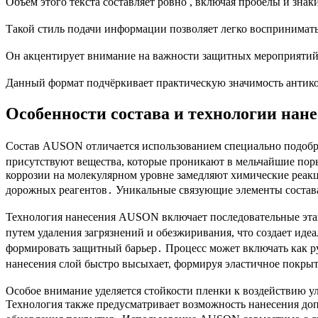
Объем этого текста составляет ровно , включая пробелы и зна
Такой стиль подачи информации позволяет легко воспринимат
Он акцентирует внимание на важности защитных мероприятий 
Данный формат подчёркивает практическую значимость антико
Особенности состава и технологии на
Состав AUSON отличается использованием специально подобр
присутствуют вещества, которые проникают в мельчайшие по
коррозии на молекулярном уровне замедляют химические реак
дорожных реагентов․ Уникальные связующие элементы состав
Технология нанесения AUSON включает последовательные этап
путем удаления загрязнений и обезжиривания, что создает ид
формировать защитный барьер․ Процесс может включать как ру
нанесения слой быстро высыхает, формируя эластичное покрыти
Особое внимание уделяется стойкости пленки к воздействию у
Технология также предусматривает возможность нанесения до