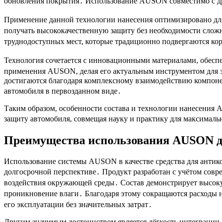
обновления покрытия․ Использование AUSON совместимо с дру
Применение данной технологии нанесения оптимизировано для
получать высококачественную защиту без необходимости слож
труднодоступных мест, которые традиционно подвергаются к
Технология сочетается с инновационными материалами, обесп
применения AUSON, делая его актуальным инструментом для 
достигаются благодаря комплексному взаимодействию компонен
автомобиля в первозданном виде․
Таким образом, особенности состава и технологии нанесени
защиту автомобиля, совмещая науку и практику для максимал
Преимущества использования AUSON д
Использование системы AUSON в качестве средства для антико
долгосрочной перспективе․ Продукт разработан с учётом совр
воздействия окружающей среды․ Состав демонстрирует высоку
проникновение влаги․ Благодаря этому сокращаются расходы н
его эксплуатации без значительных затрат․
Другим значимым достоинством является лёгкость интеграции