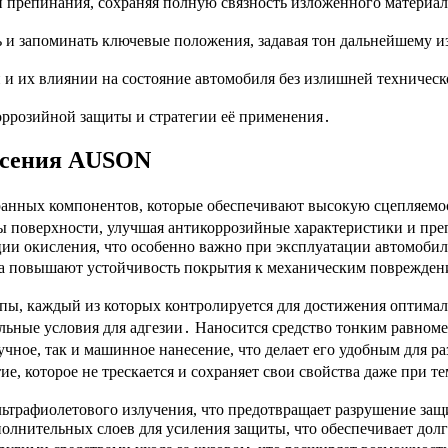
ки препинания, сохраняя полную связность изложенного материа
ь и запоминать ключевые положения, задавая тон дальнейшему 
и их влиянии на состояние автомобиля без излишней техническ
ррозийной защиты и стратегии её применения․
несения AUSON
анных компонентов, которые обеспечивают высокую сцепляемос
ры поверхности, улучшая антикоррозийные характеристики и п
ции окисления, что особенно важно при эксплуатации автомоби
а повышают устойчивость покрытия к механическим повреждени
ы, каждый из которых контролируется для достижения оптималь
еальные условия для адгезии․ Наносится средство тонким равно
чное, так и машинное нанесение, что делает его удобным для р
е, которое не трескается и сохраняет свои свойства даже при 
льтрафиолетового излучения, что предотвращает разрушение защ
полнительных слоев для усиления защиты, что обеспечивает до