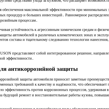
гими средствами ухода за кузовом, что расширяет возможности
 обеспечения максимальной эффективности при минимальных за
ных процедур и больших инвестиций․ Равномерное распределени
оррозийным процессам․
ечивая устойчивость к агрессивным химическим средам и физич
защиты автомобилей в различных климатических зонах и экспл
тов состава и тщательному следованию технологии нанесения, 
я AUSON представляют собой интегрированное решение, направ
ьной эффективности․
ля антикоррозийной защиты
ррозийной защиты автомобиля приносит заметные преимущества,
еменных требований к качеству и надёжности, что обеспечивает
ю эффективность против коррозионных процессов, удерживая в
а будущий ремонт и восстановительные работы кузова, повышает
 данной технологии в разнообразные виды обслуживания автомо