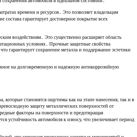
 сохранения автомобиля в идеальном состоянии․
тратах времени и ресурсов․ Это позволяет владельцам
е состава гарантирует достоверное покрытие всех
еским воздействиям․ Это существенно расширяет область
уатационных условиях․ Прочные защитные свойства
что гарантирует сохранение металла и поддержание эстетики
ленное на долговременную и надежную антикоррозийную
 которые становятся ощутимы как на этапе нанесения, так и в
 превосходную защиту металлических поверхностей от
редные факторы на поверхности и предотвращая
ся устойчивость автомобиля к износу, что увеличивает период
билей, что упрощает проведение защитных мероприятий и