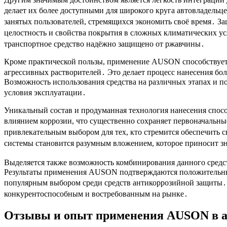
делает их более доступными для широкого круга автовладельц
занятых пользователей, стремящихся экономить своё время․ З
целостность и свойства покрытия в сложных климатических усл
транспортное средство надёжно защищено от ржавчины․
Кроме практической пользы, применение AUSON способствует 
агрессивных растворителей․ Это делает процесс нанесения бол
Возможность использования средства на различных этапах и п
условия эксплуатации․
Уникальный состав и продуманная технология нанесения спос
влиянием коррозии, что существенно сохраняет первоначальн
привлекательным выбором для тех, кто стремится обеспечить
системы становится разумным вложением, которое приносит зн
Выделяется также возможность комбинирования данного средст
Результаты применения AUSON подтверждаются положительными
популярным выбором среди средств антикоррозийной защиты․
конкурентоспособным и востребованным на рынке․
Отзывы и опыт применения AUSON в а