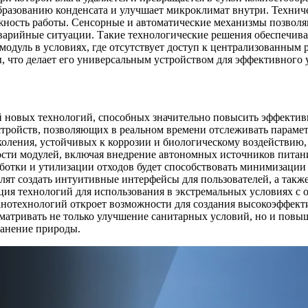
бразованию конденсата и улучшает микроклимат внутри. Технич
ежность работы. Сенсорные и автоматические механизмы позвол
варийные ситуации. Такие технологические решения обеспечива
 модуль в условиях, где отсутствует доступ к централизованны
, что делает его универсальным устройством для эффективного 
й новых технологий, способных значительно повысить эффектив
стройств, позволяющих в реальном времени отслеживать параме
ления, устойчивых к коррозии и биологическому воздействию, о
сти модулей, включая внедрение автономных источников питани
аботки и утилизации отходов будет способствовать минимизации
лят создать интуитивные интерфейсы для пользователей, а такж
ция технологий для использования в экстремальных условиях с
нанотехнологий откроет возможности для создания высокоэффе
матривать не только улучшение санитарных условий, но и повыш
ранение природы.