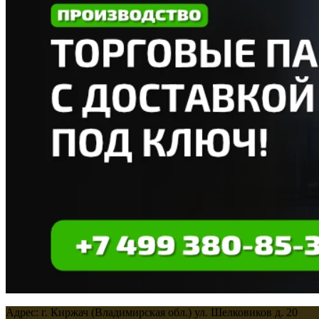
Адрес: г. Киржач (Владимирская обл.) ул. Шелковиков д. 20