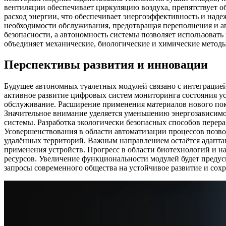
вентиляции обеспечивает циркуляцию воздуха, препятствует о
расход энергии, что обеспечивает энергоэффективность и над
необходимости обслуживания, предотвращая переполнения и а
безопасности, а автономность системы позволяет использовать
объединяет механические, биологические и химические методы
Перспективы развития и инновации
Будущее автономных туалетных модулей связано с интеграцие
активное развитие цифровых систем мониторинга состояния у
обслуживание. Расширение применения материалов нового поко
Значительное внимание уделяется уменьшению энергозависимо
системы. Разработка экологически безопасных способов перер
Усовершенствования в области автоматизации процессов позво
удалённых территорий. Важным направлением остаётся адапта
применения устройств. Прогресс в области биотехнологий и 
ресурсов. Увеличение функциональности модулей будет предус
запросы современного общества на устойчивое развитие и сох