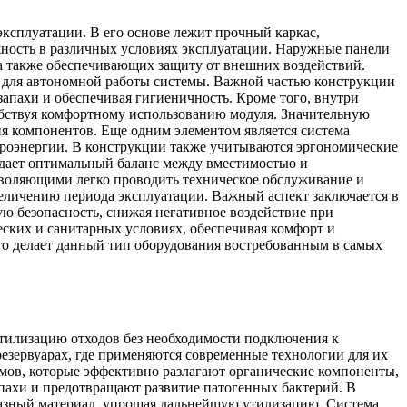
ксплуатации. В его основе лежит прочный каркас,
жность в различных условиях эксплуатации. Наружные панели
а также обеспечивающих защиту от внешних воздействий.
 для автономной работы системы. Важной частью конструкции
запахи и обеспечивая гигиеничность. Кроме того, внутри
обствуя комфортному использованию модуля. Значительную
ия компонентов. Еще одним элементом является система
ктроэнергии. В конструкции также учитываются эргономические
здает оптимальный баланс между вместимостью и
зволяющими легко проводить техническое обслуживание и
величению периода эксплуатации. Важный аспект заключается в
ую безопасность, снижая негативное воздействие при
ских и санитарных условиях, обеспечивая комфорт и
то делает данный тип оборудования востребованным в самых
утилизацию отходов без необходимости подключения к
зервуарах, где применяются современные технологии для их
змов, которые эффективно разлагают органические компоненты,
апахи и предотвращают развитие патогенных бактерий. В
бразный материал, упрощая дальнейшую утилизацию. Система