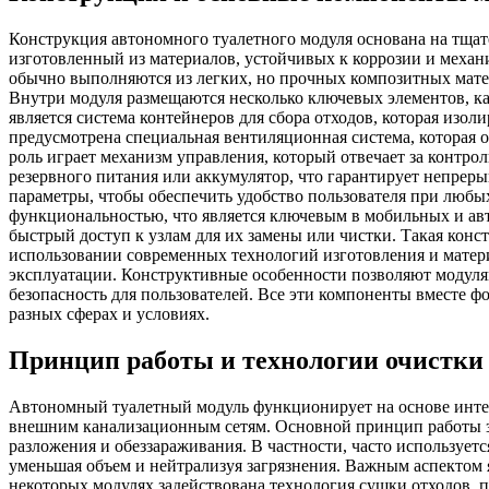
Конструкция автономного туалетного модуля основана на тщат
изготовленный из материалов, устойчивых к коррозии и механ
обычно выполняются из легких, но прочных композитных мате
Внутри модуля размещаются несколько ключевых элементов, 
является система контейнеров для сбора отходов, которая изо
предусмотрена специальная вентиляционная система, которая 
роль играет механизм управления, который отвечает за контро
резервного питания или аккумулятор, что гарантирует непрер
параметры, чтобы обеспечить удобство пользователя при люб
функциональностью, что является ключевым в мобильных и ав
быстрый доступ к узлам для их замены или чистки. Такая кон
использовании современных технологий изготовления и материа
эксплуатации. Конструктивные особенности позволяют модулям
безопасность для пользователей. Все эти компоненты вместе 
разных сферах и условиях.
Принцип работы и технологии очистки
Автономный туалетный модуль функционирует на основе интег
внешним канализационным сетям. Основной принцип работы за
разложения и обеззараживания. В частности, часто используе
уменьшая объем и нейтрализуя загрязнения. Важным аспектом 
некоторых модулях задействована технология сушки отходов, 