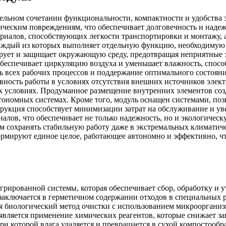
ельном сочетании функциональности, компактности и удобства э
ическим повреждениям, что обеспечивает долговечность и наде
риалов, способствующих легкости транспортировки и монтажу, 
каждый из которых выполняет отдельную функцию, необходимую
лирует и защищает окружающую среду, предотвращая неприятные 
обеспечивает циркуляцию воздуха и уменьшает влажность, спос
ль всех рабочих процессов и поддержание оптимального состоян
ывность работы в условиях отсутствия внешних источников эле
ых условиях. Продуманное размещение внутренних элементов со
тономных системах. Кроме того, модуль оснащен системами, по
струкция способствует минимизации затрат на обслуживание и у
лов, что обеспечивает не только надежность, но и экологическ
 сохранять стабильную работу даже в экстремальных климатиче
формируют единое целое, работающее автономно и эффективно, ч
рированной системы, которая обеспечивает сбор, обработку и 
ключается в герметичном содержании отходов в специальных ре
тся биологический метод очистки с использованием микрооргани
является применение химических реагентов, которые снижает з
при которой влага удаляется и превращается в сухой компостоо