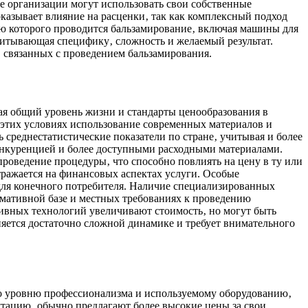
е организации могут использовать свои собственные
оказывает влияние на расценки‚ так как комплексный подход
ью которого проводится бальзамирование‚ включая машины для
читывающая специфику‚ сложность и желаемый результат.
 связанных с проведением бальзамирования.
жая общий уровень жизни и стандарты ценообразования в
 этих условиях использование современных материалов и
среднестатистические показатели по стране‚ учитывая и более
конкуренцией и более доступными расходными материалами.
проведение процедуры‚ что способно повлиять на цену в ту или
тражается на финансовых аспектах услуги. Особые
для конечного потребителя. Наличие специализированных
рмативной базе и местных требованиях к проведению
ивных технологий увеличивают стоимость‚ но могут быть
няется достаточно сложной динамике и требует внимательного
 по уровню профессионализма и используемому оборудованию‚
тацию‚ обычно предлагают более высокие цены за свои