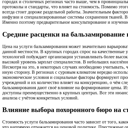
городах и столичных регионах часто выше‚ чем в провинциаль
протоколы и стандарты‚ что влияет на стоимость. Помимо это
всегда стоит дороже раздельной работы. Значительным фактор
инфузии и специализированные системы сохранения тканей. В 
Именно поэтому предварительное консультирование и изучение
Средние расценки на бальзамирование 
Цена на услуги бальзамирования может значительно варьироват
данной местности. В крупных городах спрос на качественные 
технологий побуждает организации устанавливать более высок
высокий уровень зарплат специалистов. В небольших населён
Несмотря на это‚ в некоторых случаях необходимо учитывать‚ 
иную сторону. В регионах с суровым климатом нередко использ
экономические условия и социальные факторы формируют прои
учреждений и их количество влияет на конкуренцию‚ о чём сл
бальзамирования дают своё влияние на формирование цены. И
доступны преимущественно в крупных центрах. Все эти нюансы
анализа с учётом конкретных условий.
Влияние выбора похоронного бюро на с
Стоимость услуги бальзамирования часто зависит от того‚ ка
что напрямую отражается на ценовой политике. Престижные 