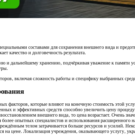
специальными составами для сохранения внешнего вида и предот
ет качество и долговечность результата.
нию и дальнейшему хранению‚ подчёркивая уважение к памяти 
уры.
кторов‚ включая сложность работы и специфику выбранных средс
рования
ных факторов‚ которые влияют на конечную стоимость этой усл
менных и эффективных средств способно увеличить цену процеду
осстановлением внешнего вида‚ то цена возрастает. Очень знач
ия более опытных специалистов и использования расширенного 
овреждённым телом затрачивается больше ресурсов и усилий. Не
ся на цене. Локализация учреждения‚ оказывающего услугу‚ укр