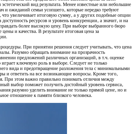
и эстетический вид результата. Менее известные или небольшие
дач и ожиданий семьи усопшего‚ которые нередко требуют
 что увеличивает итоговую сумму‚ а у других подобные опции
доступность ресурсов и уровень конкуренции‚ а значит‚ и на
правдать более высокую цену. При выборе выбранного бюро
ены и качества. В результате итоговая цена за
ции.
процедуры. При принятии решения следует учитывать‚ что цена
иалы. Разумно обращать внимание на прозрачность
внении предложений различных организаций‚ в т.ч. оценке
 играет ключевую роль в выборе. Следует не только
шнего вида и предотвращение разложения тела с минимальными
ры и ответить на все возникающие вопросы. Кроме того‚
ия. При этом важно правильно понимать отличия между
нный выбор поможет получить достойный уровень сервиса‚
ния разумно уделить внимание не только прямой цене‚ но и
ное отношение к памяти близкого человека.