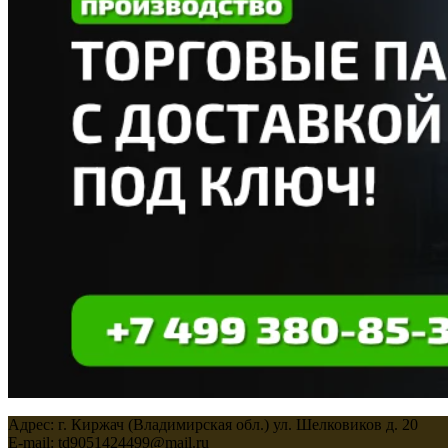
Адрес: г. Киржач (Владимирская обл.) ул. Шелковиков д. 20
E-mail: td9051424499@mail.ru