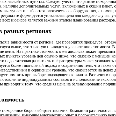
ных населённых пунктах. Следует учесть‚ что разные похоронны
го‚ наличие дополнительных услуг‚ включённых в общий пакет‚ 
ом выступает и выбор технологического оборудования‚ с помощ
результате формируется уникальная цена для каждого случая‚ у
 всех нюансов является важным этапом планирования расходов‚
в разных регионах
ься в зависимости от региона‚ где проводится процедура‚ отра
услуги выше‚ что зачастую приводит к увеличению стоимости. В
ие цены. На практике стоимость в мегаполисах может превышать 
ных пунктах уровень цен обычно ниже‚ что связано с меньшей 
что недостаточная развитость инфраструктуры может усложнять 
уется более тщательный подход к сохранению тела‚ что также о
зводственный и сервисный уровень‚ что сказывается на ценах 
едует помнить при выборе подходящего варианта. Различия в но
зготовление индивидуальных составов и использование эксклюз
 приводят к тому‚ что средняя цена на бальзамирование подчи
тоимость
кое похоронное бюро выбирает заказчик. Компании различаются
организации‚ имеющие многолетний опыт и положительную репу