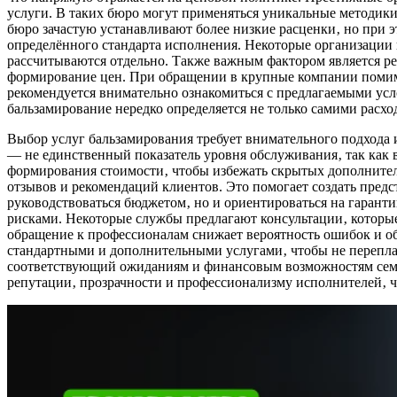
услуги. В таких бюро могут применяться уникальные методики 
бюро зачастую устанавливают более низкие расценки‚ но при э
определённого стандарта исполнения. Некоторые организации 
рассчитываются отдельно. Также важным фактором является рег
формирование цен. При обращении в крупные компании помимо
рекомендуется внимательно ознакомиться с предлагаемыми усло
бальзамирование нередко определяется не только самими расхо
Выбор услуг бальзамирования требует внимательного подхода 
— не единственный показатель уровня обслуживания‚ так как
формирования стоимости‚ чтобы избежать скрытых дополнитель
отзывов и рекомендаций клиентов. Это помогает создать предс
руководствоваться бюджетом‚ но и ориентироваться на гарант
рисками. Некоторые службы предлагают консультации‚ которые
обращение к профессионалам снижает вероятность ошибок и о
стандартными и дополнительными услугами‚ чтобы не перепл
соответствующий ожиданиям и финансовым возможностям семьи
репутации‚ прозрачности и профессионализму исполнителей‚ ч