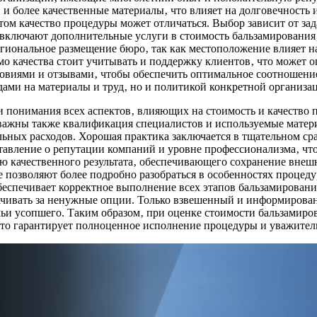
и более качественные материалы‚ что влияет на долговечность 
том качество процедуры может отличаться. Выбор зависит от за
включают дополнительные услуги в стоимость бальзамирования‚
иональное размещение бюро‚ так как местоположение влияет на 
 качества стоит учитывать и поддержку клиентов‚ что может о
виями и отзывами‚ чтобы обеспечить оптимальное соотношение ц
дами на материалы и труд‚ но и политикой конкретной организа
и понимания всех аспектов‚ влияющих на стоимость и качество 
 важны также квалификация специалистов и используемые матер
ных расходов. Хорошая практика заключается в тщательном сра
тавление о репутации компаний и уровне профессионализма‚ что
ию качественного результата‚ обеспечивающего сохранение вне
 позволяют более подробно разобраться в особенностях процеду
беспечивает корректное выполнение всех этапов бальзамирован
ачивать за ненужные опции. Только взвешенный и информирова
 усопшего. Таким образом‚ при оценке стоимости бальзамирова
то гарантирует полноценное исполнение процедуры и уважитель