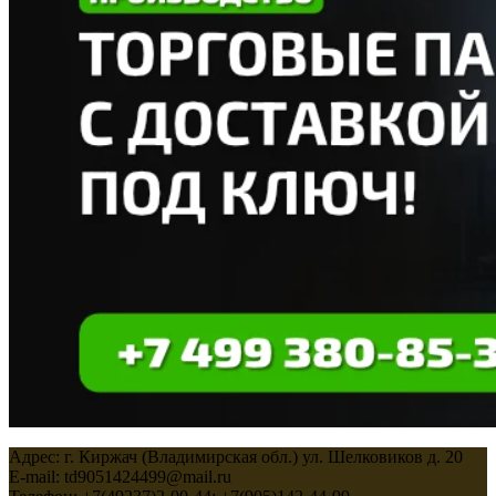
Адрес: г. Киржач (Владимирская обл.) ул. Шелковиков д. 20
E-mail: td9051424499@mail.ru