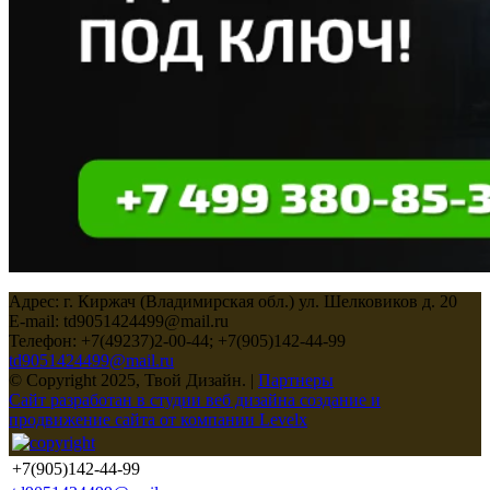
Адрес: г. Киржач (Владимирская обл.) ул. Шелковиков д. 20
E-mail: td9051424499@mail.ru
Телефон: +7(49237)2-00-44; +7(905)142-44-99
td9051424499@mail.ru
© Copyright 2025, Твой Дизайн. |
Партнеры
Сайт разработан в студии веб дизайна создание и
продвижение сайта от компании Levelx
+7(905)142-44-99