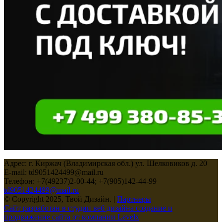
Адрес: г. Киржач (Владимирская обл.) ул. Шелковиков д. 20
E-mail: td9051424499@mail.ru
Телефон: +7(49237)2-00-44; +7(905)142-44-99
td9051424499@mail.ru
© Copyright 2025, Твой Дизайн. |
Партнеры
Сайт разработан в студии веб дизайна создание и
продвижение сайта от компании Levelx