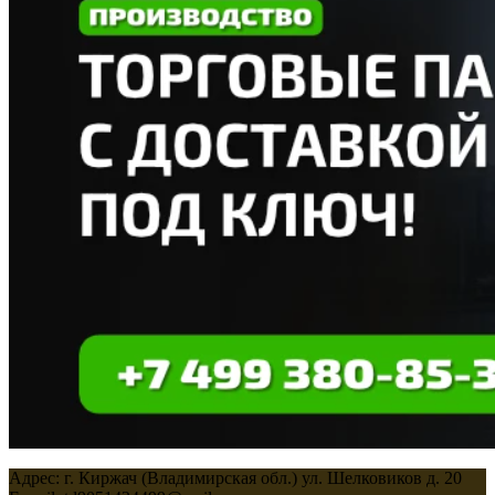
Адрес: г. Киржач (Владимирская обл.) ул. Шелковиков д. 20