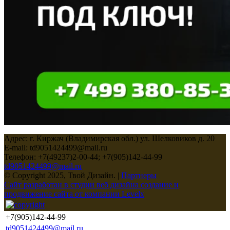
Адрес: г. Киржач (Владимирская обл.) ул. Шелковиков д. 20
E-mail: td9051424499@mail.ru
Телефон: +7(49237)2-00-44; +7(905)142-44-99
td9051424499@mail.ru
© Copyright 2025, Твой Дизайн. |
Партнеры
Сайт разработан в студии веб дизайна создание и
продвижение сайта от компании Levelx
+7(905)142-44-99
td9051424499@mail.ru