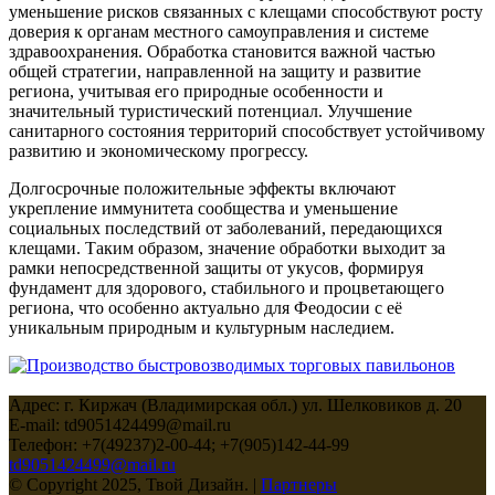
уменьшение рисков связанных с клещами способствуют росту
доверия к органам местного самоуправления и системе
здравоохранения. Обработка становится важной частью
общей стратегии, направленной на защиту и развитие
региона, учитывая его природные особенности и
значительный туристический потенциал. Улучшение
санитарного состояния территорий способствует устойчивому
развитию и экономическому прогрессу.
Долгосрочные положительные эффекты включают
укрепление иммунитета сообщества и уменьшение
социальных последствий от заболеваний, передающихся
клещами. Таким образом, значение обработки выходит за
рамки непосредственной защиты от укусов, формируя
фундамент для здорового, стабильного и процветающего
региона, что особенно актуально для Феодосии с её
уникальным природным и культурным наследием.
Адрес: г. Киржач (Владимирская обл.) ул. Шелковиков д. 20
E-mail: td9051424499@mail.ru
Телефон: +7(49237)2-00-44; +7(905)142-44-99
td9051424499@mail.ru
© Copyright 2025, Твой Дизайн. |
Партнеры