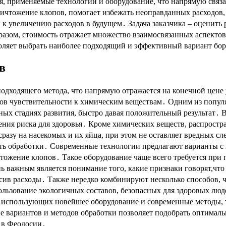
я, применяемые технологии и оборудование, что напрямую свя
уничтожение клопов, помогает избежать неоправданных расходов
к увеличению расходов в будущем․ Задача заказчика – оценить
зом, стоимость отражает множество взаимосвязанных аспектов,
оляет выбрать наиболее подходящий и эффективный вариант бор
в
одходящего метода, что напрямую отражается на конечной цене
цов чувствительности к химическим веществам․ Одним из попу
ых стадиях развития, быстро давая положительный результат․ В
ения риска для здоровья․ Кроме химических веществ, распрост
сразу на насекомых и их яйца, при этом не оставляет вредных с
ь обработки․ Современные технологии предлагают варианты с 
тожение клопов․ Такое оборудование чаще всего требуется при 
нь важным является понимание того, какие признаки говорят,чт
ив расходы․ Также нередко комбинируют несколько способов, ч
ользование экологичных составов, безопасных для здоровых лю
использующих новейшее оборудование и современные методы, так
зие вариантов и методов обработки позволяет подобрать оптима
 в Феодосии․