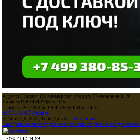
Адрес: г. Киржач (Владимирская обл.) ул. Шелковиков д. 20
E-mail: td9051424499@mail.ru
Телефон: +7(49237)2-00-44; +7(905)142-44-99
td9051424499@mail.ru
© Copyright 2025, Твой Дизайн. |
Партнеры
Сайт разработан в студии веб дизайна создание и продвижение
+7(905)142-44-99