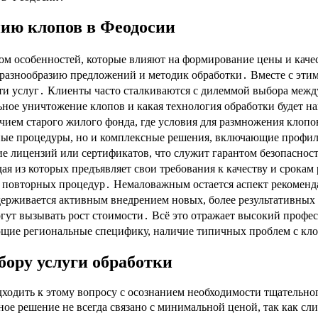
нию клопов в Феодосии
ом особенностей, которые влияют на формирование цены и каче
 разнообразию предложений и методик обработки․ Вместе с этим
ти услуг․ Клиенты часто сталкиваются с дилеммой выбора межд
альное уничтожение клопов и какая технология обработки будет
чием старого жилого фонда, где условия для размножения клопо
ртные процедуры, но и комплексные решения, включающие профи
ие лицензий или сертификатов, что служит гарантом безопасно
дая из которых предъявляет свои требования к качеству и срока
 повторных процедур․ Немаловажным остается аспект рекоменда
ерживается активным внедрением новых, более результативных 
гут вызывать рост стоимости․ Всё это отражает высокий профе
щие региональные специфику, наличие типичных проблем с кло
ору услуги обработки
дходить к этому вопросу с осознанием необходимости тщательно
ое решение не всегда связано с минимальной ценой, так как сл