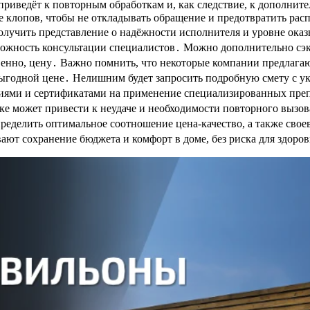
приведёт к повторным обработкам и, как следствие, к дополнит
е клопов, чтобы не откладывать обращение и предотвратить рас
лучить представление о надёжности исполнителя и уровне оказ
зможность консультации специалистов․ Можно дополнительно сэ
твенно, цену․ Важно помнить, что некоторые компании предлаг
выгодной цене․ Нелишним будет запросить подробную смету с у
ями и сертификатами на применение специализированных препар
е может привести к неудаче и необходимости повторного вызов
пределить оптимальное соотношение цена-качество, а также св
ают сохранение бюджета и комфорт в доме, без риска для здор