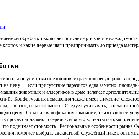
еменной обработки включает описание рисков и необходимость 
е клопов и какие первые шаги предпринимать до приезда мастер
ботки
ессиональное уничтожение клопов, играет ключевую роль в опред
т на цену — если присутствие паразитов едва заметно, площадь 
домашних животных и аллергиков в доме налагает дополнительны
шений․ Конфигурация помещения также имеет значение: сложнос
ы, а значит, и на стоимость․ Следует учитывать, что часто треб
 общую цену․ Опыт и квалификация компании, оказывающей услу
ть профессионального сервиса, и за это клиенты готовы платить
, что поднимает стоимость․ Региональные особенности рынка Ф
жения помогает выбрать адекватный служебный пакет, оптимизи