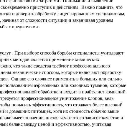
зано с финансовыми затратами․ Понимание и выявление
, своевременно приступив к действиям․ Важно помнить, что
 риски и доверить обработку лицензированным специалистам,
 начиная от сложности ситуации и заканчивая уровнем
ьбы с вредителями․
 услуг․ При выборе способа борьбы специалисты учитывают
лярных методов является применение химических
ажно, что такие средства требуют профессионального
ранены механические способы, которые включают обработку
ледов․ Однако его сложнее применить в больших или сильно
использованием аэрозольных или холодных туманов, которые
профессиональной обработке и входит в прайс-лист компаний
о требуется профессиональное уничтожение клопов, ведь
тобы повысить эффективность, что отражает более высокий
дей и домашних питомцев, хотя их стоимость обычно выше
же имеет значение, поскольку от этого зависит качество и
льный баланс между ценой и эффективностью, учитывая