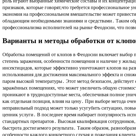
роль играют выбранные химические составы и их концентраци
признаков, которые говорят,что требуется профессиональное 
экономия на профессиональном вмешательстве может привести 
обладающим необходимыми знаниями и средствами․ Таким обра
профессионализма исполнителей на рынке Феодосии, что позв
Варианты и методы обработки от клопо
Обработка помещений от клопов в Феодосии включает выбор п
степень заражения, особенности помещения и наличие у жиль
инсектицидов, которые эффективно уничтожают клопов на разн
использования для достижения максимального эффекта и сниж
паром высокой температуры․ Этот метод безопасен, действует 
заражённых помещениях, что может увеличить общую стоимост
проникают в труднодоступные места, обеспечивая полное унич
как отдельная позиция, влияя на цену․ При выборе метода оче
неправильный подход может только усугубить ситуацию, повыс
ценник услуги․ В последнее время набирает популярность исп
стандартных препаратов․ Высокая квалификация сотрудников, 
быстрота достигаемого результата․ Таким образом, разнообра
особенности каждого конкретного случая и пожелания клиента