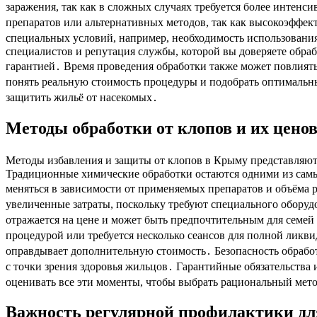
заражения, так как в сложных случаях требуется более интен
препаратов или альтернативных методов, так как высокоэффек
специальных условий, например, необходимость использования
специалистов и репутация службы, которой вы доверяете обраб
гарантией․ Время проведения обработки также может повлиять
понять реальную стоимость процедуры и подобрать оптимальн
защитить жильё от насекомых․
Методы обработки от клопов и их цено
Методы избавления и защиты от клопов в Крыму представляют
Традиционные химические обработки остаются одними из самых
меняться в зависимости от применяемых препаратов и объёма 
увеличенные затраты, поскольку требуют специального оборуд
отражается на цене и может быть предпочтительным для семей
процедурой или требуется несколько сеансов для полной ликв
оправдывает дополнительную стоимость․ Безопасность обрабо
с точки зрения здоровья жильцов․ Гарантийные обязательства 
оценивать все эти моменты, чтобы выбрать рациональный мет
Важность регулярной профилактики дл