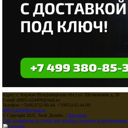
Адрес: г. Киржач (Владимирская обл.) ул. Шелковиков д. 20
E-mail: td9051424499@mail.ru
Телефон: +7(49237)2-00-44; +7(905)142-44-99
td9051424499@mail.ru
© Copyright 2025, Твой Дизайн. |
Партнеры
Сайт разработан в студии веб дизайна создание и продвижение