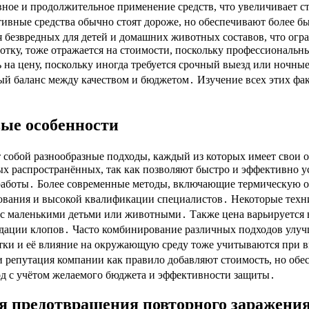
сивное и продолжительное применение средств, что увеличивает
тивные средства обычно стоят дороже, но обеспечивают более бы
 безвредных для детей и домашних животных составов, что огр
отку, тоже отражается на стоимости, поскольку профессиональн
 на цену, поскольку иногда требуется срочный выезд или ночны
ый баланс между качеством и бюджетом․ Изучение всех этих фа
вые особенности
 собой разнообразные подходы, каждый из которых имеет свои 
 распространённых, так как позволяют быстро и эффективно ус
работы․ Более современные методы, включающие термическую об
ования и высокой квалификации специалистов․ Некоторые техни
 с маленькими детьми или животными․ Также цена варьируется в
идации клопов․ Часто комбинирование различных подходов улуч
тки и её влияние на окружающую среду тоже учитываются при в
и репутация компании как правило добавляют стоимость, но обе
од с учётом желаемого бюджета и эффективности защиты․
я предотвращения повторного заражени