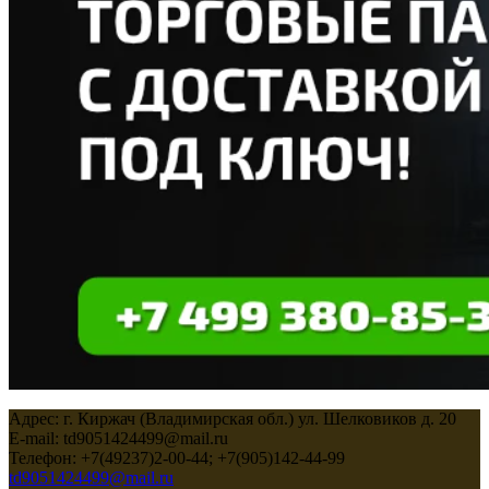
Адрес: г. Киржач (Владимирская обл.) ул. Шелковиков д. 20
E-mail: td9051424499@mail.ru
Телефон: +7(49237)2-00-44; +7(905)142-44-99
td9051424499@mail.ru