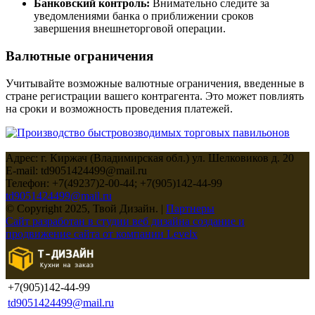
Банковский контроль:
Внимательно следите за
уведомлениями банка о приближении сроков
завершения внешнеторговой операции.
Валютные ограничения
Учитывайте возможные валютные ограничения, введенные в
стране регистрации вашего контрагента. Это может повлиять
на сроки и возможность проведения платежей.
Адрес: г. Киржач (Владимирская обл.) ул. Шелковиков д. 20
E-mail: td9051424499@mail.ru
Телефон: +7(49237)2-00-44; +7(905)142-44-99
td9051424499@mail.ru
© Copyright 2025, Твой Дизайн. |
Партнеры
Сайт разработан в студии веб дизайна создание и
продвижение сайта от компании Levelx
+7(905)142-44-99
td9051424499@mail.ru