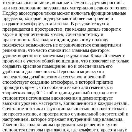
то уникальные вставки‚ кованые элементы‚ ручная роспись
или использование натуральных материалов редких оттенков.
Подбор аксессуаров также может включать функциональные
предметы‚ которые подчеркивают общее настроение и
создают атмосферу уюта и тепла. В результате кухня
превращается в пространство‚ где каждая деталь говорит о
вкусе и предпочтениях хозяев‚ сочетая эстетику и
практичность. Благодаря индивидуальному подходу
появляется возможность не ограничиваться стандартными
решениями‚ что часто становится главным фактором
удовлетворенности конечным результатом. Каждый элемент
продуман с учетом общей концепции‚ что позволяет не только
создавать красивое помещение‚ но и обеспечивать его
удобство и долговечность. Персонализация кухни
посредством дизайнерских аксессуаров и решений
способствует созданию атмосферы‚ в которой приятно
проводить время‚ что особенно важно для семейных и
творческих людей. Такой индивидуальный подход часто
становится источником вдохновения и демонстрирует
высокий уровень мастерства‚ воплощенного в каждой детали.
Сочетание эстетики с функциональностью позволяет создать
не просто кухню‚ а пространство с уникальной энергетикой и
настроением‚ которое отражает внутренний мир владельца.
Именно благодаря таким продуманным решениям кухня
становится центром притяжения‚ где комфорт и красота идут