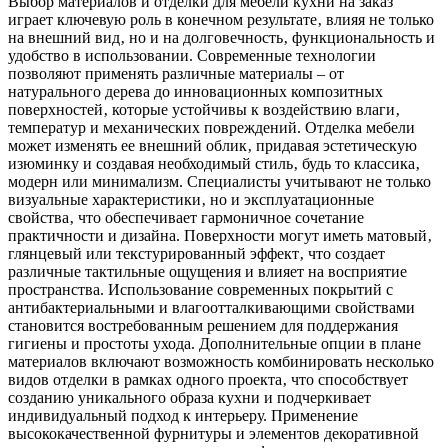
Выбор материалов и отделки для мебели кухни на заказ
играет ключевую роль в конечном результате‚ влияя не только
на внешний вид‚ но и на долговечность‚ функциональность и
удобство в использовании. Современные технологии
позволяют применять различные материалы – от
натурального дерева до инновационных композитных
поверхностей‚ которые устойчивы к воздействию влаги‚
температур и механических повреждений. Отделка мебели
может изменять ее внешний облик‚ придавая эстетическую
изюминку и создавая необходимый стиль‚ будь то классика‚
модерн или минимализм. Специалисты учитывают не только
визуальные характеристики‚ но и эксплуатационные
свойства‚ что обеспечивает гармоничное сочетание
практичности и дизайна. Поверхности могут иметь матовый‚
глянцевый или текстурированный эффект‚ что создает
различные тактильные ощущения и влияет на восприятие
пространства. Использование современных покрытий с
антибактериальными и влагоотталкивающими свойствами
становится востребованным решением для поддержания
гигиены и простоты ухода. Дополнительные опции в плане
материалов включают возможность комбинировать несколько
видов отделки в рамках одного проекта‚ что способствует
созданию уникального образа кухни и подчеркивает
индивидуальный подход к интерьеру. Применение
высококачественной фурнитуры и элементов декоративной