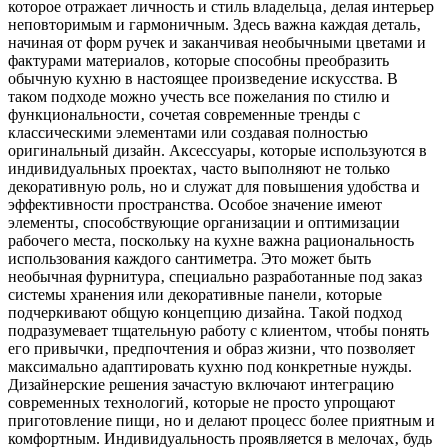
которое отражает личность и стиль владельца‚ делая интерьер
неповторимым и гармоничным. Здесь важна каждая деталь‚
начиная от форм ручек и заканчивая необычными цветами и
фактурами материалов‚ которые способны преобразить
обычную кухню в настоящее произведение искусства. В
таком подходе можно учесть все пожелания по стилю и
функциональности‚ сочетая современные тренды с
классическими элементами или создавая полностью
оригинальный дизайн. Аксессуары‚ которые используются в
индивидуальных проектах‚ часто выполняют не только
декоративную роль‚ но и служат для повышения удобства и
эффективности пространства. Особое значение имеют
элементы‚ способствующие организации и оптимизации
рабочего места‚ поскольку на кухне важна рациональность
использования каждого сантиметра. Это может быть
необычная фурнитура‚ специально разработанные под заказ
системы хранения или декоративные панели‚ которые
подчеркивают общую концепцию дизайна. Такой подход
подразумевает тщательную работу с клиентом‚ чтобы понять
его привычки‚ предпочтения и образ жизни‚ что позволяет
максимально адаптировать кухню под конкретные нужды.
Дизайнерские решения зачастую включают интеграцию
современных технологий‚ которые не просто упрощают
приготовление пищи‚ но и делают процесс более приятным и
комфортным. Индивидуальность проявляется в мелочах‚ будь