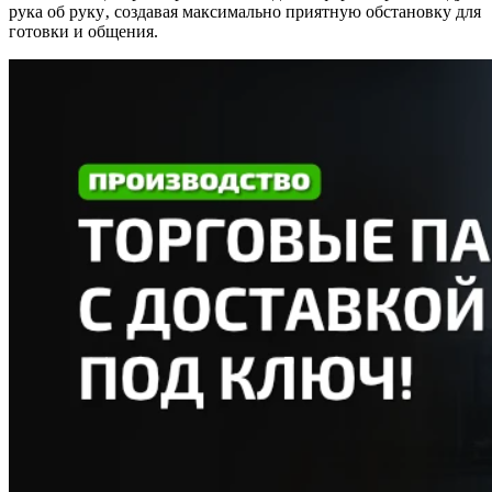
рука об руку‚ создавая максимально приятную обстановку для
готовки и общения.