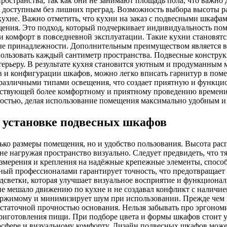
остранства, так как они не занимают площадь пола, что важно 
и доступным без лишних преград. Возможность выбора высоты р
кухне. Важно отметить, что кухни на заказ с подвесными шкафа
ения. Это подход, который подчеркивает индивидуальность поме
и комфорт в повседневной эксплуатации. Такие кухни становятс
ные принадлежности. Дополнительным преимуществом является 
льзовать каждый сантиметр пространства. Подвесные конструкци
терьеру. В результате кухня становится уютным и продуманным м
в и конфигурации шкафов, можно легко вписать гарнитур в пом
 различными типами освещения, что создает приятную и функцио
бствующей более комфортному и приятному проведению времени.
остью, делая использование помещения максимально удобным и
 установке подвесных шкафов
ко размеры помещения, но и удобство пользования. Высота рас
и не нагружая пространство визуально. Следует предвидеть, что
 измерения и крепления на надёжные крепежные элементы, спосо
ный профессионалами гарантирует точность, что предотвращает
ветки, которая улучшает визуальное восприятие и функциональ
не мешало движению по кухне и не создавал конфликт с наличи
ержимому и минимизирует шум при использовании. Прежде чем п
остаточной прочностью основания. Нельзя забывать про эргоно
риготовления пищи. При подборе цвета и формы шкафов стоит у
сфере и визуальному комфорту. Дизайн подвесных шкафов може