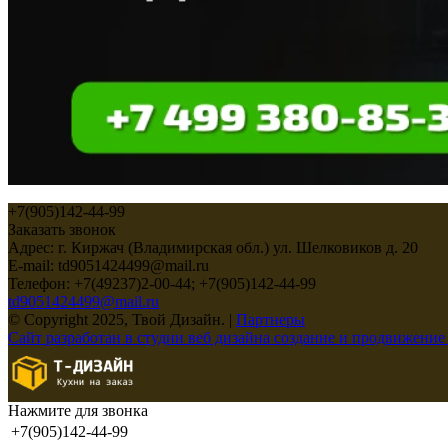
+7(905)142-44-99
Заказать звонок
Адрес: г. Киржач (Владимирская обл.) ул. Шелковиков д. 20
E-mail: td9051424499@mail.ru
Телефон: +7(49237)2-00-44; +7(905)142-44-99
td9051424499@mail.ru
© Copyright 2025, Твой Дизайн. |
Партнеры
Сайт разработан в студии веб дизайна создание и продвижение
Нажмите для звонка
+7(905)142-44-99