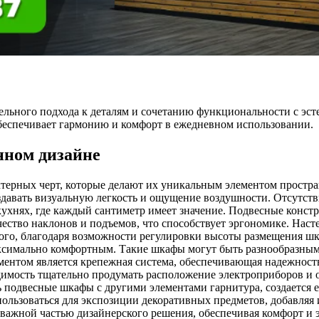
ельного подхода к деталям и сочетанию функциональности с эст
беспечивает гармонию и комфорт в ежедневном использовании.
нном дизайне
терных черт, которые делают их уникальным элементом простран
здавать визуальную легкость и ощущение воздушности. Отсутств
ухнях, где каждый сантиметр имеет значение. Подвесные конст
чество наклонов и подъемов, что способствует эргономике. Нас
го, благодаря возможности регулировки высоты размещения шк
максимально комфортным. Такие шкафы могут быть разнообразным
ентом является крепежная система, обеспечивающая надежность
одимость тщательно продумать расположение электроприборов и 
 подвесные шкафы с другими элементами гарнитура, создается 
льзоваться для экспозиции декоративных предметов, добавляя 
ажной частью дизайнерского решения, обеспечивая комфорт и эст