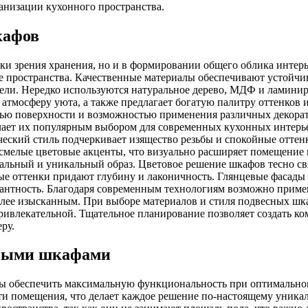
низации кухонного пространства.
кафов
ки зрения хранения, но и в формировании общего облика интерь
ие пространства. Качественные материалы обеспечивают устойчи
ели. Нередко используются натуральное дерево, МДФ и ламинир
атмосферу уюта, а также предлагает богатую палитру оттенков и
ью поверхности и возможностью применения различных декорат
елает их популярным выбором для современных кухонных интер
ческий стиль подчеркивает изящество резьбы и спокойные оттен
смелые цветовые акценты, что визуально расширяет помещение 
льный и уникальный образ. Цветовое решение шкафов тесно свя
ные оттенки придают глубину и лаконичность. Глянцевые фасады
гантность. Благодаря современным технологиям возможно примен
более изысканным. При выборе материалов и стиля подвесных ш
 привлекательной. Тщательное планирование позволяет создать
ру.
сными шкафами
ы обеспечить максимальную функциональность при оптимальном
и помещения, что делает каждое решение по-настоящему уника