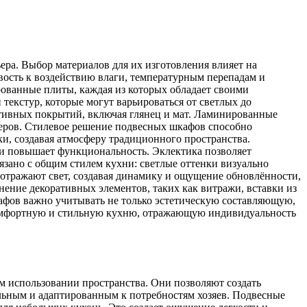
ера. Выбор материалов для их изготовления влияет на
вость к воздействию влаги, температурным перепадам и
ованные плиты, каждая из которых обладает своими
 текстур, которые могут варьироваться от светлых до
ивных покрытий, включая глянец и мат. Ламинированные
ьеров. Стилевое решение подвесных шкафов способно
ки, создавая атмосферу традиционного пространства.
и повышает функциональность. Эклектика позволяет
зано с общим стилем кухни: светлые оттенки визуально
 отражают свет, создавая динамику и ощущение обновлённости,
ение декоративных элементов, таких как витражи, вставки из
кафов важно учитывать не только эстетическую составляющую,
 комфортную и стильную кухню, отражающую индивидуальность
 использовании пространства. Они позволяют создать
льным и адаптированным к потребностям хозяев. Подвесные