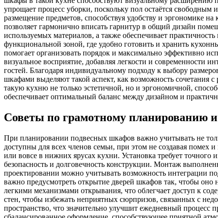
шкафы в такой кухне способствуют визуальному расширению пр
упрощает процесс уборки, поскольку пол остаётся свободным 
размещение предметов, способствуя удобству и эргономике на 
позволяет гармонично вписать гарнитур в общий дизайн помещ
используемых материалов, а также обеспечивает практичность 
функциональной зоной, где удобно готовить и хранить кухон
помогает организовать порядок и максимально эффективно испо
визуальное восприятие, добавляя легкости и современности ин
гостей. Благодаря индивидуальному подходу к выбору размеро
шкафами выделяют такой аспект, как возможность сочетания с
такую кухню не только эстетичной, но и эргономичной, спосо
обеспечивает оптимальный баланс между дизайном и практичн
Советы по грамотному планированию и
При планировании подвесных шкафов важно учитывать не толь
доступны для всех членов семьи, при этом не создавая помех 
или вовсе в нижних ярусах кухни. Установка требует точного
безопасность и долговечность конструкции. Монтаж выполнен
проектировании можно учитывать возможность интеграции подс
важно предусмотреть открытие дверей шкафов так, чтобы оно 
легкими механизмами открывания, что облегчает доступ к сод
стен, чтобы избежать неприятных сюрпризов, связанных с нед
пространство, что значительно улучшит ежедневный процесс п
сбалансированное оформление, способствующее приятной атмо