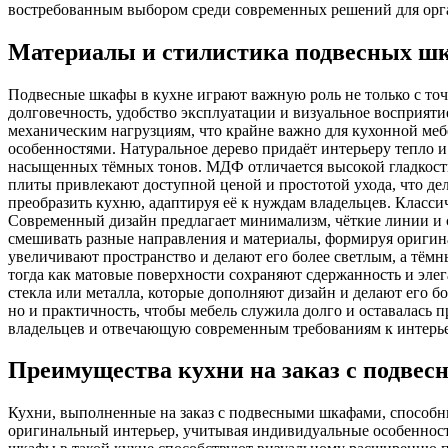
востребованным выбором среди современных решений для орга
Материалы и стилистика подвесных ш
Подвесные шкафы в кухне играют важную роль не только с точ
долговечность, удобство эксплуатации и визуальное восприят
механическим нагрузциям, что крайне важно для кухонной меб
особенностями. Натуральное дерево придаёт интерьеру тепло и 
насыщенных тёмных тонов. МДФ отличается высокой гладкост
плиты привлекают доступной ценой и простотой ухода, что д
преобразить кухню, адаптируя её к нуждам владельцев. Класси
Современный дизайн предлагает минимализм, чёткие линии и 
смешивать разные направления и материалы, формируя оригина
увеличивают пространство и делают его более светлым, а тём
тогда как матовые поверхности сохраняют сдержанность и эле
стекла или металла, которые дополняют дизайн и делают его 
но и практичность, чтобы мебель служила долго и оставалась
владельцев и отвечающую современным требованиям к интерье
Преимущества кухни на заказ с подве
Кухни, выполненные на заказ с подвесными шкафами, способн
оригинальный интерьер, учитывая индивидуальные особенност