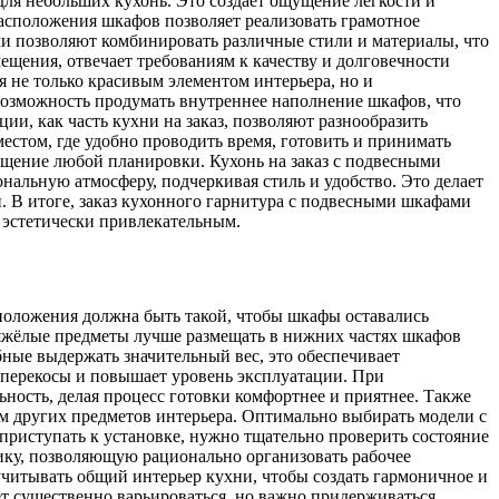
для небольших кухонь. Это создает ощущение легкости и
асположения шкафов позволяет реализовать грамотное
ми позволяют комбинировать различные стили и материалы, что
щения, отвечает требованиям к качеству и долговечности
я не только красивым элементом интерьера, но и
возможность продумать внутреннее наполнение шкафов, что
и, как часть кухни на заказ, позволяют разнообразить
естом, где удобно проводить время, готовить и принимать
ещение любой планировки. Кухонь на заказ с подвесными
нальную атмосферу, подчеркивая стиль и удобство. Это делает
 В итоге, заказ кухонного гарнитура с подвесными шкафами
 эстетически привлекательным.
положения должна быть такой, чтобы шкафы оставались
 тяжёлые предметы лучше размещать в нижних частях шкафов
бные выдержать значительный вес, это обеспечивает
 перекосы и повышает уровень эксплуатации. При
ность, делая процесс готовки комфортнее и приятнее. Также
ем других предметов интерьера. Оптимально выбирать модели с
риступать к установке, нужно тщательно проверить состояние
мику, позволяющую рационально организовать рабочее
читывать общий интерьер кухни, чтобы создать гармоничное и
т существенно варьироваться, но важно придерживаться