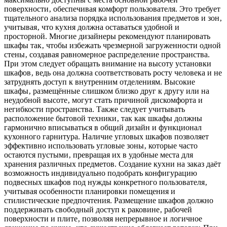
поверхности‚ обеспечивая комфорт пользователя. Это требует
тщательного анализа порядка использования предметов и зон‚
учитывая‚ что кухня должна оставаться удобной и
просторной. Многие дизайнеры рекомендуют планировать
шкафы так‚ чтобы избежать чрезмерной загруженности одной
стены‚ создавая равномерное распределение пространства.
При этом следует обращать внимание на высоту установки
шкафов‚ ведь она должна соответствовать росту человека и не
затруднять доступ к внутренним отделениям. Высокие
шкафы‚ размещённые слишком близко друг к другу или на
неудобной высоте‚ могут стать причиной дискомфорта и
негибкости пространства. Также следует учитывать
расположение бытовой техники‚ так как шкафы должны
гармонично вписываться в общий дизайн и функционал
кухонного гарнитура. Наличие угловых шкафов позволяет
эффективно использовать угловые зоны‚ которые часто
остаются пустыми‚ превращая их в удобные места для
хранения различных предметов. Создание кухни на заказ даёт
возможность индивидуально подобрать конфигурацию
подвесных шкафов под нужды конкретного пользователя‚
учитывая особенности планировки помещения и
стилистические предпочтения. Размещение шкафов должно
поддерживать свободный доступ к раковине‚ рабочей
поверхности и плите‚ позволяя непрерывное и логичное