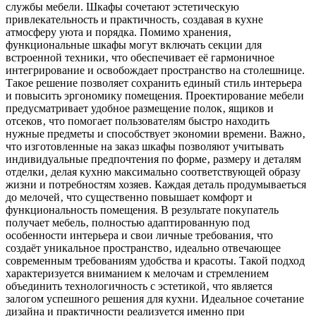
службы мебели. Шкафы сочетают эстетическую
привлекательность и практичность‚ создавая в кухне
атмосферу уюта и порядка. Помимо хранения‚
функциональные шкафы могут включать секции для
встроенной техники‚ что обеспечивает её гармоничное
интегрирование и освобождает пространство на столешнице.
Такое решение позволяет сохранить единый стиль интерьера
и повысить эргономику помещения. Проектирование мебели
предусматривает удобное размещение полок‚ ящиков и
отсеков‚ что помогает пользователям быстро находить
нужные предметы и способствует экономии времени. Важно‚
что изготовленные на заказ шкафы позволяют учитывать
индивидуальные предпочтения по форме‚ размеру и деталям
отделки‚ делая кухню максимально соответствующей образу
жизни и потребностям хозяев. Каждая деталь продумываеться
до мелочей‚ что существенно повышает комфорт и
функциональность помещения. В результате покупатель
получает мебель‚ полностью адаптированную под
особенности интерьера и свои личные требования‚ что
создаёт уникальное пространство‚ идеально отвечающее
современным требованиям удобства и красоты. Такой подход
характеризуется вниманием к мелочам и стремлением
объединить технологичность с эстетикой‚ что является
залогом успешного решения для кухни. Идеальное сочетание
дизайна и практичности реализуется именно при