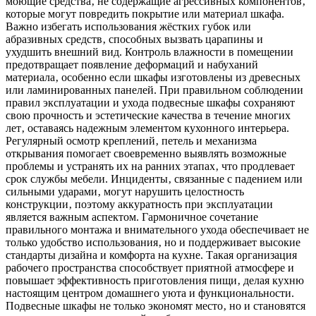
моющие средства‚ не содержащие агрессивных компонентов‚
которые могут повредить покрытие или материал шкафа.
Важно избегать использования жёстких губок или
абразивных средств‚ способных вызвать царапины и
ухудшить внешний вид. Контроль влажности в помещении
предотвращает появление деформаций и набуханий
материала‚ особенно если шкафы изготовлены из древесных
или ламинированных панелей. При правильном соблюдении
правил эксплуатации и ухода подвесные шкафы сохраняют
свою прочность и эстетические качества в течение многих
лет‚ оставаясь надежным элементом кухонного интерьера.
Регулярный осмотр креплений‚ петель и механизма
открывания помогает своевременно выявлять возможные
проблемы и устранять их на ранних этапах‚ что продлевает
срок службы мебели. Инциденты‚ связанные с падением или
сильными ударами‚ могут нарушить целостность
конструкции‚ поэтому аккуратность при эксплуатации
является важным аспектом. Гармоничное сочетание
правильного монтажа и внимательного ухода обеспечивает не
только удобство использования‚ но и поддерживает высокие
стандарты дизайна и комфорта на кухне. Такая организация
рабочего пространства способствует приятной атмосфере и
повышает эффективность приготовления пищи‚ делая кухню
настоящим центром домашнего уюта и функциональности.
Подвесные шкафы не только экономят место‚ но и становятся