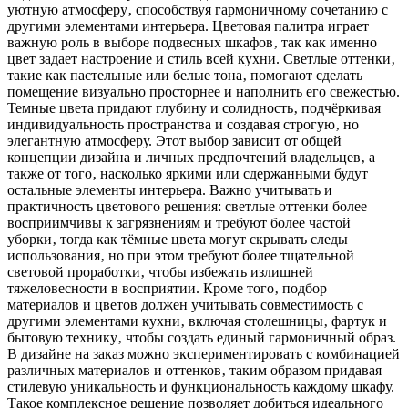
уютную атмосферу‚ способствуя гармоничному сочетанию с
другими элементами интерьера. Цветовая палитра играет
важную роль в выборе подвесных шкафов‚ так как именно
цвет задает настроение и стиль всей кухни. Светлые оттенки‚
такие как пастельные или белые тона‚ помогают сделать
помещение визуально просторнее и наполнить его свежестью.
Темные цвета придают глубину и солидность‚ подчёркивая
индивидуальность пространства и создавая строгую‚ но
элегантную атмосферу. Этот выбор зависит от общей
концепции дизайна и личных предпочтений владельцев‚ а
также от того‚ насколько яркими или сдержанными будут
остальные элементы интерьера. Важно учитывать и
практичность цветового решения: светлые оттенки более
восприимчивы к загрязнениям и требуют более частой
уборки‚ тогда как тёмные цвета могут скрывать следы
использования‚ но при этом требуют более тщательной
световой проработки‚ чтобы избежать излишней
тяжеловесности в восприятии. Кроме того‚ подбор
материалов и цветов должен учитывать совместимость с
другими элементами кухни‚ включая столешницы‚ фартук и
бытовую технику‚ чтобы создать единый гармоничный образ.
В дизайне на заказ можно экспериментировать с комбинацией
различных материалов и оттенков‚ таким образом придавая
стилевую уникальность и функциональность каждому шкафу.
Такое комплексное решение позволяет добиться идеального