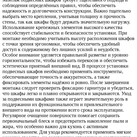
соблюдения определённых правил‚ чтобы обеспечить
надежность и долговечность конструкции. Важно тщательно
выбрать место крепления‚ учитывая толщину и прочность
стены‚ так как шкафы будут держать значительную нагрузку.
Использование крепежных элементов высокого качества
способствует стабильности и безопасности установки. При
монтаже необходимо учитывать высоту расположения шкафов
с точки зрения эргономики‚ чтобы обеспечить удобный
доступ к содержимому без лишних усилий и неудобств.
Особое внимание уделяется правильной разметке и уровню
горизонтальности‚ чтобы избежать перекосов и обеспечить
эстетически приятный внешний вид. В процессе установки
подвесных шкафов необходимо применять инструменты‚
обеспечивающие точность и аккуратность‚ а также
фиксировать элементы надёжно и ровно. После завершения
монтажа следует проверить фиксацию гарнитура и убедиться‚
что шкафы легко и плавно открываются и закрываются. Уход
за подвесными шкафами также играет значительную роль в
поддержании их функциональности и привлекательного
внешнего вида на протяжении всего срока эксплуатации.
Регулярное очищение поверхности помогает сохранить
первоначальный блеск и предотвратить накопление пыли и
жира‚ что особенно важно для кухонь с активным
использованием. Для ухода рекомендуется применять мягкие