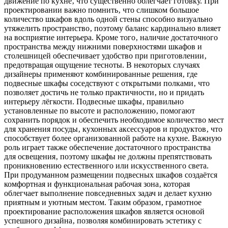
движение по кухне‚ что существенно облегчает готовку. При
проектировании важно помнить‚ что слишком большое
количество шкафов вдоль одной стены способно визуально
утяжелить пространство‚ поэтому баланс кардинально влияет
на восприятие интерьера. Кроме того‚ наличие достаточного
пространства между нижними поверхностями шкафов и
столешницей обеспечивает удобство при приготовлении‚
предотвращая ощущение тесноты. В некоторых случаях
дизайнеры применяют комбинированные решения‚ где
подвесные шкафы соседствуют с открытыми полками‚ что
позволяет достичь не только практичности‚ но и придать
интерьеру лёгкости. Подвесные шкафы‚ правильно
установленные по высоте и расположению‚ помогают
сохранить порядок и обеспечить необходимое количество мест
для хранения посуды‚ кухонных аксессуаров и продуктов‚ что
способствует более организованной работе на кухне. Важную
роль играет также обеспечение достаточного пространства
для освещения‚ поэтому шкафы не должны препятствовать
проникновению естественного или искусственного света.
При продуманном размещении подвесных шкафов создаётся
комфортная и функциональная рабочая зона‚ которая
облегчает выполнение повседневных задач и делает кухню
приятным и уютным местом. Таким образом‚ грамотное
проектирование расположения шкафов является основой
успешного дизайна‚ позволяя комбинировать эстетику с