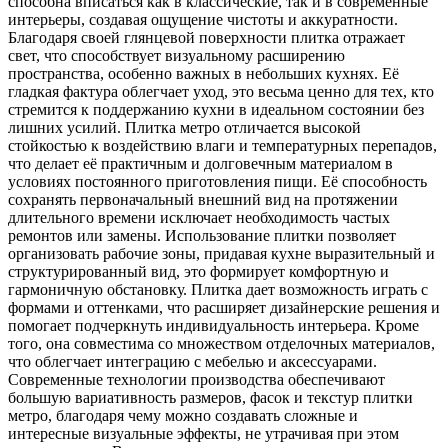
способна вписаться как в классические, так и в современные
интерьеры, создавая ощущение чистоты и аккуратности.
Благодаря своей глянцевой поверхности плитка отражает
свет, что способствует визуальному расширению
пространства, особенно важных в небольших кухнях. Её
гладкая фактура облегчает уход, это весьма ценно для тех, кто
стремится к поддержанию кухни в идеальном состоянии без
лишних усилий. Плитка метро отличается высокой
стойкостью к воздействию влаги и температурных перепадов,
что делает её практичным и долговечным материалом в
условиях постоянного приготовления пищи. Её способность
сохранять первоначальный внешний вид на протяжении
длительного времени исключает необходимость частых
ремонтов или замены. Использование плитки позволяет
организовать рабочие зоны, придавая кухне выразительный и
структурированный вид, это формирует комфортную и
гармоничную обстановку. Плитка дает возможность играть с
формами и оттенками, что расширяет дизайнерские решения и
помогает подчеркнуть индивидуальность интерьера. Кроме
того, она совместима со множеством отделочных материалов,
что облегчает интеграцию с мебелью и аксессуарами.
Современные технологии производства обеспечивают
большую вариативность размеров, фасок и текстур плитки
метро, благодаря чему можно создавать сложные и
интересные визуальные эффекты, не утрачивая при этом