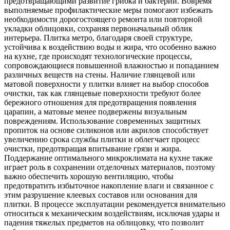
предотвращающими развитие грибка и бактерий. Вовремя
выполняемые профилактические меры помогают избежать
необходимости дорогостоящего ремонта или повторной
укладки облицовки, сохраняя первоначальный облик
интерьера. Плитка метро, благодаря своей структуре,
устойчива к воздействию воды и жира, что особенно важно
на кухне, где происходят технологические процессы,
сопровождающиеся повышенной влажностью и попаданием
различных веществ на стены. Наличие глянцевой или
матовой поверхности у плитки влияет на выбор способов
очистки, так как глянцевые поверхности требуют более
бережного отношения для предотвращения появления
царапин, а матовые менее подвержены визуальным
повреждениям. Использование современных защитных
пропиток на основе силиконов или акрилов способствует
увеличению срока службы плитки и облегчает процесс
очистки, предотвращая впитывание грязи и жира.
Поддержание оптимального микроклимата на кухне также
играет роль в сохранении отделочных материалов, поэтому
важно обеспечить хорошую вентиляцию, чтобы
предотвратить избыточное накопление влаги и связанное с
этим разрушение клеевых составов или основания для
плитки. В процессе эксплуатации рекомендуется внимательно
относиться к механическим воздействиям, исключая удары и
падения тяжелых предметов на облицовку, что позволит