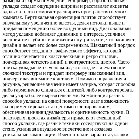
размеры и формы помещения. Например, горизонтальная
укладка создает ощущение ширины и расставляет акценты
вдоль стен, что помогает расширить пространство в узких
комнатах. Вертикальная ориентация плиток способствует
визуальному увеличению высоты, делая потолки выше и
придавая помещению более воздушный вид. Диагональный
метод укладки добавляет динамики и интереса, усиливая
восприятие глубины и движения внутри кухни, что оживляет
дизайн и делает его более современным. Шахматный порядок
способствует созданию графического эффекта, который
отлично сочетается с классическими и ретро стилями,
подчеркивая четкость линий и контрастность цветов. Часто
плитка укладывается «елочкой», что создает впечатление
сложной текстуры и придает интерьеру изысканный вид,
подчеркивая внимание к деталям. Помимо направления и
рисунка, решающее значение имеет затирка, которая способна
либо гармонично сливаться с плиткой, либо контрастировать,
делая узоры более выразительными. Комбинация разных
способов укладки на одной поверхности дает возможность
экспериментировать с акцентами и зонированием,
обеспечивая индивидуальность и оригинальность кухни. В
некоторых проектах дизайнеры применяют смешанный
способ укладки, где разные техники соседствуют на одной
стене, усиливая визуальное впечатление и создавая
уникальные композиции. Именно такие варианты укладки