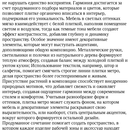
не нарушать единство восприятия. Гармония достигается за
счет продуманного подбора материалов и цветов, которые
позволяют плитке органично вписаться в интерьер,
подчеркивая его уникальность. Мебель в светлых оттенках
мягко взаимодействует с белой плиткой, наполняя помещение
светом и воздухом, тогда как темные тона мебели создают
эффект контрастности, добавляя глубину и динамику
пространству. Особое значение имеют декоративные
элементы, которые могут выступать акцентами,
дополняющими общую композицию. Металлические ручки,
светильники и полочки из натурального дерева формируют
теплую атмосферу, создавая баланс между холодной плиткой и
уютом кухни; Использование текстиля, например, штор и
салфеток, помогает смягчить строгие линии плитки метро,
делая пространство более гостеприимным и живым.
Присутствие растений в композиции способствует внедрению
природных мотивов, что добавляет свежесть и оживляет
интерьер, создавая ощущение гармонии между современным
стилем и комфортом. Учитывая разнообразие форм и
оттенков, плитка метро может служить фоном, на котором
мебель и декоративные элементы раскрывают свою
выразительность, или наоборот, стать центральным акцентом,
вокруг которого формируется остальной дизайн.
Продуманное сочетание помогает создать пространство, в
котором каждое изделие рабочей зоны и аксессуар находят