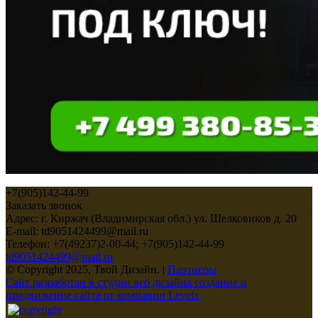
+7(905)142-44-99
Заказать звонок
Адрес: г. Киржач (Владимирская обл.) ул. Шелковиков д. 20
E-mail: td9051424499@mail.ru
Телефон: +7(49237)2-00-44; +7(905)142-44-99
td9051424499@mail.ru
© Copyright 2025, Твой Дизайн. |
Партнеры
Сайт разработан в студии веб дизайна создание и
продвижение сайта от компании Levelx