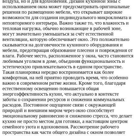
воздуха, но и для вдохновения. Дизайн кухонной зоны с
использованием окна может предусматривать оригинальные
решения по размещению мебели, что открывает широкие
возможности для создания индивидуального микроклимата и
неповторимого интерьера. Важно также то, что влажность и
тепловая нагрузка, обычно возникающие в рабочей зоне,
могут значительно уменьшаться за счёт естественной
вентиляции, которую обеспечивает окно. Это положительно
сказывается на долговечности кухонного оборудования и
мебели, предотвращая образование плесени и повреждения от
влаги. Рабочее место, расположенное у окна, часто становится
любимым уголком в доме, объединяя функциональность и
эстетическую привлекательность в едином пространстве.
Такая планировка нередко воспринимается как более
комфортная, на ней приятно проводить время, что особенно
важно в современном ритме жизни. Кроме того, благодаря
естественному освещению повышается общая
энергоэффективность кухни, что актуально в контексте
заботы о сохранении ресурсов и снижении коммунальных
расходов. Постоянное ощущение связи с окружающей
природой и внешним миром через окно способствует
эмоциональному равновесию и снижению стресса, что делает
кухню не просто местом для готовки, а настоящим центром
семейного уюта и вдохновения. Рассмотрение рабочего
пространства как части общего дизайна с окном позволяет