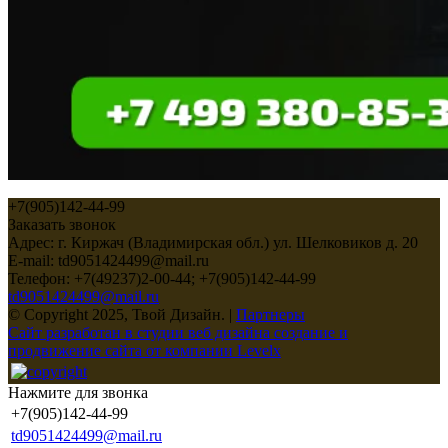
+7(905)142-44-99
Заказать звонок
Адрес: г. Киржач (Владимирская обл.) ул. Шелковиков д. 20
E-mail: td9051424499@mail.ru
Телефон: +7(49237)2-00-44; +7(905)142-44-99
td9051424499@mail.ru
© Copyright 2025, Твой Дизайн. |
Партнеры
Сайт разработан в студии веб дизайна создание и
продвижение сайта от компании Levelx
Нажмите для звонка
+7(905)142-44-99
td9051424499@mail.ru