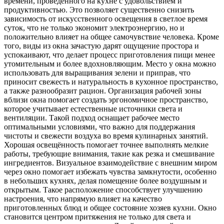
времени, проведенного на кухне с удовольствием и
продуктивностью. Это позволяет существенно снизить
зависимость от искусственного освещения в светлое время
суток, что не только экономит электроэнергию, но и
положительно влияет на общее самочувствие человека. Кроме
того, виды из окна зачастую дарят ощущение простора и
успокаивают, что делает процесс приготовления пищи менее
утомительным и более вдохновляющим. Место у окна можно
использовать для выращивания зелени и приправ, что
приносит свежесть и натуральность в кухонное пространство,
а также разнообразит рацион. Организация рабочей зоны
вблизи окна помогает создать эргономичное пространство,
которое учитывает естественные источники света и
вентиляции. Такой подход оснащает рабочее место
оптимальными условиями, что важно для поддержания
чистоты и свежести воздуха во время кулинарных занятий.
Хорошая освещённость помогает точнее выполнять мелкие
работы, требующие внимания, такие как резка и смешивание
ингредиентов. Визуальное взаимодействие с внешним миром
через окно помогает избежать чувства замкнутости, особенно
в небольших кухнях, делая помещение более воздушным и
открытым. Такое расположение способствует улучшению
настроения, что напрямую влияет на качество
приготовленных блюд и общее состояние хозяев кухни. Окно
становится центром притяжения не только для света и