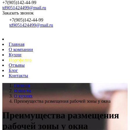
+7(905)142-44-99
td9051424499@mail.ru
Заказать звонок
+7(905)142-44-99
td9051424499@mail.ru
Главная
О компании
Кухни
Портфолио
Отзывы
Блог
Контакты
Главная
Новости
О кухнях
Преимущества размещения рабочей зоны у окна
Преимущества размещения
рабочей зоны у окна