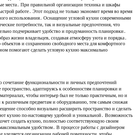
ые места․ При правильной организации техника и шкафы
ыстрой работе․ Этот подход не только экономит время во время
евного использования․ Оснащение угловой кухни современными
еские потребности, так и визуальные предпочтения, что
ельно подчеркивает удобство и продуманность планировки․
раз жизни владельцев, создавая атмосферу уюта и порядка․
ю объектов и сохранению свободного места для комфортного
ном помогают сделать угловую кухню максимально
но сочетание функциональности и личных предпочтений
 пространство, адаптируясь к особенностям планировки и
 материалах, чтобы интерьер был не только практичным, но и
уп к различным предметам и оборудованию, тем самым снижая
ещение способно визуально расширить пространство и сделать
лают кухню по-настоящему удобной и уникальной․ Возможность
хочет создать кухню, полностью соответствующую своим
 максимальным удобством․ В процессе работы с дизайнером
е уделяется организации рабочей поверхности, чтобы