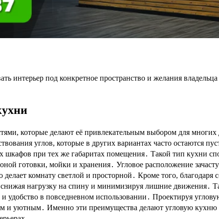
вать интерьер под конкретное пространство и желания владельц
кухни
тями, которые делают её привлекательным выбором для многих 
ствования углов, которые в других вариантах часто остаются 
ых шкафов при тех же габаритах помещения․ Такой тип кухни 
зоной готовки, мойки и хранения․ Угловое расположение зачаст
то делает комнату светлой и просторной․ Кроме того, благода
 снижая нагрузку на спину и минимизируя лишние движения․ Т
 и удобство в повседневном использовании․ Проектируя углову
м и уютным․ Именно эти преимущества делают угловую кухню п
ерьерах․