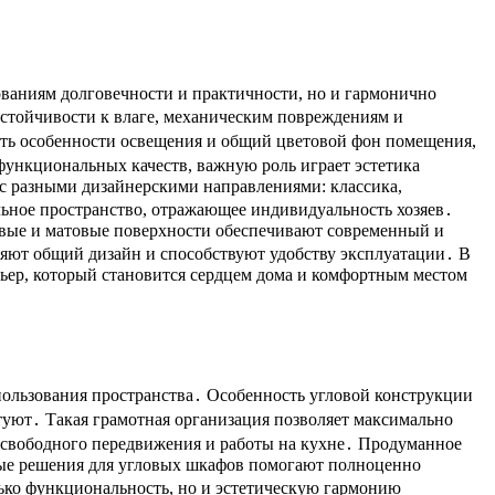
ованиям долговечности и практичности, но и гармонично
стойчивости к влаге, механическим повреждениям и
ать особенности освещения и общий цветовой фон помещения,
функциональных качеств, важную роль играет эстетика
 с разными дизайнерскими направлениями: классика,
льное пространство, отражающее индивидуальность хозяев․
цевые и матовые поверхности обеспечивают современный и
яют общий дизайн и способствуют удобству эксплуатации․ В
рьер, который становится сердцем дома и комфортным местом
пользования пространства․ Особенность угловой конструкции
туют․ Такая грамотная организация позволяет максимально
ля свободного передвижения и работы на кухне․ Продуманное
ные решения для угловых шкафов помогают полноценно
лько функциональность, но и эстетическую гармонию