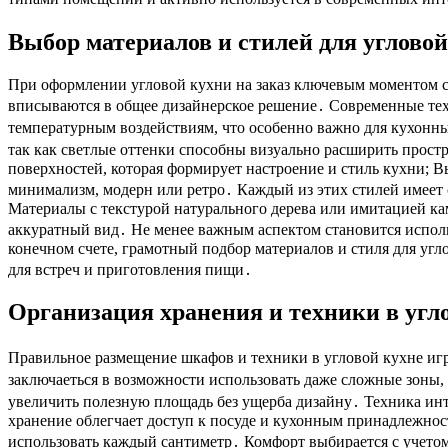
Выбор материалов и стилей для углово
При оформлении угловой кухни на заказ ключевым моментом ст
вписываются в общее дизайнерское решение․ Современные тех
температурным воздействиям, что особенно важно для кухонн
так как светлые оттенки способны визуально расширить прост
поверхностей, которая формирует настроение и стиль кухни; 
минимализм, модерн или ретро․ Каждый из этих стилей имеет 
Материалы с текстурой натурального дерева или имитацией ка
аккуратный вид․ Не менее важным аспектом становится испол
конечном счете, грамотный подбор материалов и стиля для уг
для встреч и приготовления пищи․
Организация хранения и техники в угл
Правильное размещение шкафов и техники в угловой кухне игр
заключаеться в возможности использовать даже сложные зоны,
увеличить полезную площадь без ущерба дизайну․ Техника инт
хранение облегчает доступ к посуде и кухонным принадлежно
использовать каждый сантиметр․ Комфорт выбирается с учетом