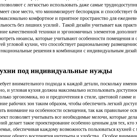
озволяют с легкостью использовать даже самые труднодоступн
меет свое место, что минимизирует беспорядок и способствует б
 в максимально комфортное и приятное пространство для ежедн
ность без лишних усилий․ Такой дизайн учитывает как практич
ание качественной техники и эргономичных элементов дополнит
отреть нюансы, которые учитывают особенности помещения и об
тей угловой кухни, что способствует рациональному размещени
ункциональные решения в комбинации с индивидуальным дизай
кухни под индивидуальные нужды
бует внимательного подхода к каждой детали, поскольку имен
о, и угловая кухня должна максимально использовать доступное
олько эргономика, но и предпочтения в стиле, цветовой гамме и
ние рабочих зон таким образом, чтобы обеспечить легкий дост
ть внимание на особенности освещения, так как правильное осв
оект позволяет учитывать все необходимые мелочи, которые де
й делает такое проектирование особенно ценным для тех, кто 
емьи, обеспечивая каждому возможность пользоваться кухней с
ение общего восприятия интерьера и удобства․ Особое внимани