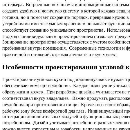
интерьера․ Встроенные механизмы и инновационные системы п
создают удобную и логичную систему, в которой каждая вещь и
готовки, но и помогает сохранить порядок, превращая кухню
устройствами вместе с умным хранением повышает функциональ
способствует созданию уникального пространства․ Использов
Подход с индивидуальным проектированием позволяет предусм
Зонирование пространства осуществляется с учетом особеннос
пребывания внутри помещения․ Современные технологии и ф
практичной и стильной, отражая личность и вкус хозяев․
Особенности проектирования угловой 
Проектирование угловой кухни под индивидуальные нужды тре
обеспечивает комфорт и удобство․ Каждое помещение уникальн
образу жизни хозяев․ При разработке дизайна учитывается не т
соответствовал вкусу владельцев․ Важно продумать расположе
неудобства при приготовлении пищи․ Кроме того стоит обраща
рабочую зону более комфортной для глаз․ Индивидуальный пр
интеграции дополнительных модулей и функциональных решени
потребностям․ Дизайн учитывает потребности разных членов с
можно внести коррективы и доработки, направленные на улучш