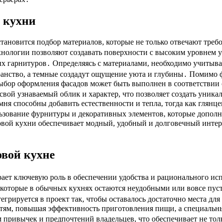
й кухни
ановится подбор материалов, которые не только отвечают треб
нологии позволяют создавать поверхности с высоким уровнем у
ых гарнитуров․ Определяясь с материалами, необходимо учитыв
ранство, а темные создадут ощущение уюта и глубины․ Помимо 
Выбор оформления фасадов может быть выполнен в соответствии
свой узнаваемый облик и характер, что позволяет создать уника
мня способны добавить естественности и тепла, тогда как глян
ьзование фурнитуры и декоративных элементов, которые дополн
ловой кухни обеспечивает модный, удобный и долговечный инте
овой кухне
ает ключевую роль в обеспечении удобства и рационального ис
 которые в обычных кухнях остаются неудобными или вовсе пус
егрируется в проект так, чтобы оставалось достаточно места д
стям, повышая эффективность приготовления пищи, а специаль
 привычек и предпочтений владельцев, что обеспечивает не то